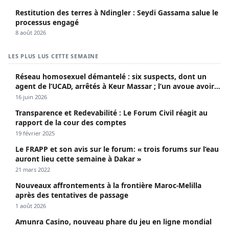
Restitution des terres à Ndingler : Seydi Gassama salue le
processus engagé
8 août 2026
LES PLUS LUS CETTE SEMAINE
Réseau homosexuel démantelé : six suspects, dont un
agent de l’UCAD, arrêtés à Keur Massar ; l’un avoue avoir
propagé le VIH depuis 2018
16 juin 2026
Transparence et Redevabilité : Le Forum Civil réagit au
rapport de la cour des comptes
19 février 2025
Le FRAPP et son avis sur le forum: « trois forums sur l’eau
auront lieu cette semaine à Dakar »
21 mars 2022
Nouveaux affrontements à la frontière Maroc-Melilla
après des tentatives de passage
1 août 2026
Amunra Casino, nouveau phare du jeu en ligne mondial