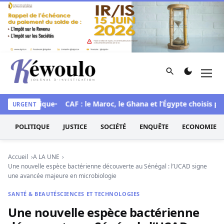
Aller au contenu
Rechercher
Men
Kéwoulo, le premier site d'information et d'investigation d
ue historique
CAF : le Maroc, le Ghana et l’Égypte choisis pour
URGENT
POLITIQUE
JUSTICE
SOCIÉTÉ
ENQUÊTE
ECONOMIE
Accueil
A LA UNE
Une nouvelle espèce bactérienne découverte au Sénégal : l’UCAD signe
une avancée majeure en microbiologie
SANTÉ & BEAUTÉ
SCIENCES ET TECHNOLOGIES
Une nouvelle espèce bactérienne