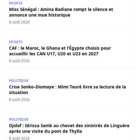
PEOPLE
Miss Sénégal : Amina Badiane rompt le silence et
annonce une mue historique
8 août 2026
CAF : le Maroc, le Ghana et l’Égypte choisis pour accueill
SPORTS
CAF : le Maroc, le Ghana et l’Égypte choisis pour
accueillir les CAN U17, U20 et U23 en 2027
8 août 2026
Crise Sonko–Diomaye : Mimi Touré livre sa lecture de la s
POLITIQUE
Crise Sonko–Diomaye : Mimi Touré livre sa lecture de la
situation
8 août 2026
Djolof : Idrissa Samb au chevet des sinistrés de Linguère 
POLITIQUE
Djolof : Idrissa Samb au chevet des sinistrés de Linguère
après une visite du pont de Thylla
8 août 2026