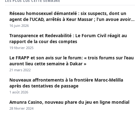
LES PLUS LUS CETTE SEMAINE
Réseau homosexuel démantelé : six suspects, dont un
agent de l’UCAD, arrêtés à Keur Massar ; l’un avoue avoir
propagé le VIH depuis 2018
16 juin 2026
Transparence et Redevabilité : Le Forum Civil réagit au
rapport de la cour des comptes
19 février 2025
Le FRAPP et son avis sur le forum: « trois forums sur l’eau
auront lieu cette semaine à Dakar »
21 mars 2022
Nouveaux affrontements à la frontière Maroc-Melilla
après des tentatives de passage
1 août 2026
Amunra Casino, nouveau phare du jeu en ligne mondial
28 février 2024