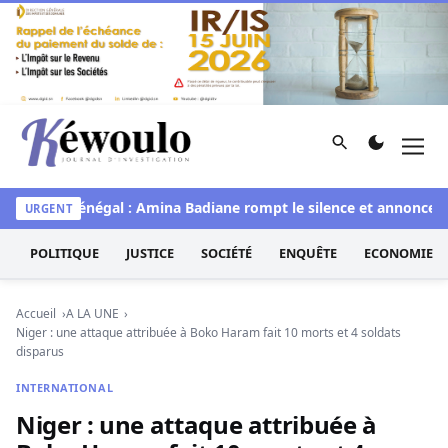
Aller au contenu
Rechercher
Men
Kéwoulo, le premier site d'information et d'investigation d
Miss Sénégal : Amina Badiane rompt le silence et annonce une
URGENT
POLITIQUE
JUSTICE
SOCIÉTÉ
ENQUÊTE
ECONOMIE
Accueil
A LA UNE
Niger : une attaque attribuée à Boko Haram fait 10 morts et 4 soldats
disparus
INTERNATIONAL
Niger : une attaque attribuée à