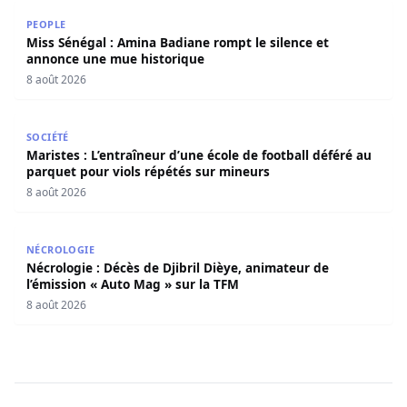
Miss Sénégal : Amina Badiane rompt le silence et annon
PEOPLE
Miss Sénégal : Amina Badiane rompt le silence et
annonce une mue historique
8 août 2026
Maristes : L’entraîneur d’une école de football déféré au
SOCIÉTÉ
Maristes : L’entraîneur d’une école de football déféré au
parquet pour viols répétés sur mineurs
8 août 2026
Nécrologie : Décès de Djibril Dièye, animateur de l’émiss
NÉCROLOGIE
Nécrologie : Décès de Djibril Dièye, animateur de
l’émission « Auto Mag » sur la TFM
8 août 2026