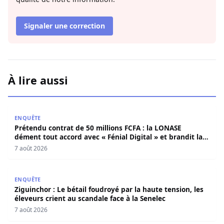
Signaler une correction
À lire aussi
Prétendu contrat de 50 millions FCFA : la LONASE dément t
ENQUÊTE
Prétendu contrat de 50 millions FCFA : la LONASE
dément tout accord avec « Fénial Digital » et brandit la
menace de poursuites
7 août 2026
Ziguinchor : Le bétail foudroyé par la haute tension, les é
ENQUÊTE
Ziguinchor : Le bétail foudroyé par la haute tension, les
éleveurs crient au scandale face à la Senelec
7 août 2026