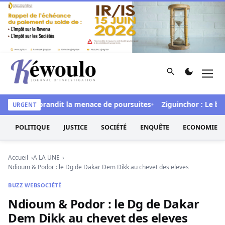
Aller au contenu
Rechercher
Men
Kéwoulo, le premier site d'information et d'investigation d
al » et brandit la menace de poursuites
Ziguinchor : Le bétail 
URGENT
POLITIQUE
JUSTICE
SOCIÉTÉ
ENQUÊTE
ECONOMIE
Accueil
A LA UNE
Ndioum & Podor : le Dg de Dakar Dem Dikk au chevet des eleves
BUZZ WEB
SOCIÉTÉ
Ndioum & Podor : le Dg de Dakar
Dem Dikk au chevet des eleves