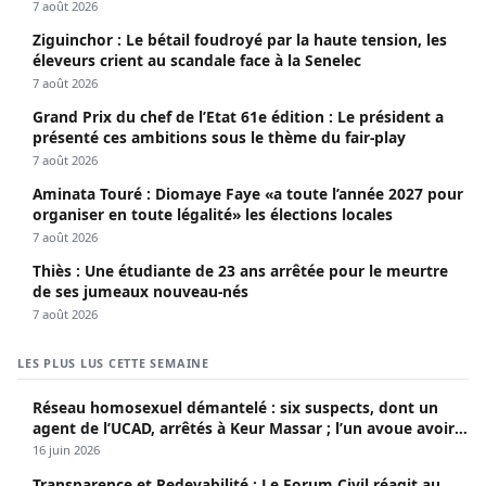
poursuites
7 août 2026
Ziguinchor : Le bétail foudroyé par la haute tension, les
éleveurs crient au scandale face à la Senelec
7 août 2026
Grand Prix du chef de l’Etat 61e édition : Le président a
présenté ces ambitions sous le thème du fair-play
7 août 2026
Aminata Touré : Diomaye Faye «a toute l’année 2027 pour
organiser en toute légalité» les élections locales
7 août 2026
Thiès : Une étudiante de 23 ans arrêtée pour le meurtre
de ses jumeaux nouveau-nés
7 août 2026
LES PLUS LUS CETTE SEMAINE
Réseau homosexuel démantelé : six suspects, dont un
agent de l’UCAD, arrêtés à Keur Massar ; l’un avoue avoir
propagé le VIH depuis 2018
16 juin 2026
Transparence et Redevabilité : Le Forum Civil réagit au