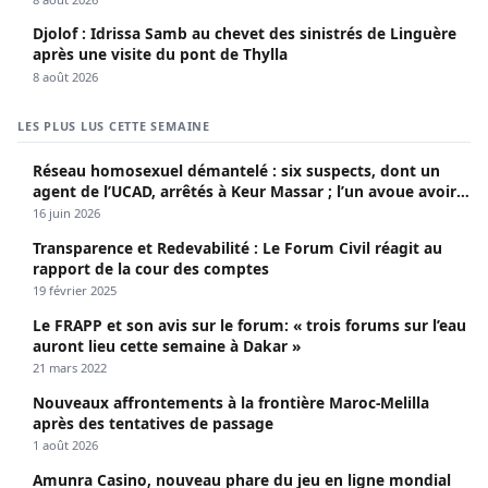
Djolof : Idrissa Samb au chevet des sinistrés de Linguère
après une visite du pont de Thylla
8 août 2026
LES PLUS LUS CETTE SEMAINE
Réseau homosexuel démantelé : six suspects, dont un
agent de l’UCAD, arrêtés à Keur Massar ; l’un avoue avoir
propagé le VIH depuis 2018
16 juin 2026
Transparence et Redevabilité : Le Forum Civil réagit au
rapport de la cour des comptes
19 février 2025
Le FRAPP et son avis sur le forum: « trois forums sur l’eau
auront lieu cette semaine à Dakar »
21 mars 2022
Nouveaux affrontements à la frontière Maroc-Melilla
après des tentatives de passage
1 août 2026
Amunra Casino, nouveau phare du jeu en ligne mondial