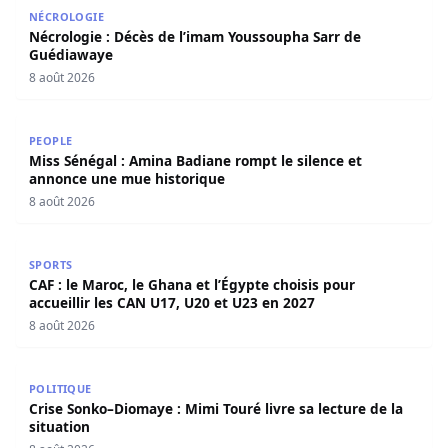
Nécrologie : Décès de l’imam Youssoupha Sarr de Guédi
NÉCROLOGIE
Nécrologie : Décès de l’imam Youssoupha Sarr de
Guédiawaye
8 août 2026
Miss Sénégal : Amina Badiane rompt le silence et annon
PEOPLE
Miss Sénégal : Amina Badiane rompt le silence et
annonce une mue historique
8 août 2026
CAF : le Maroc, le Ghana et l’Égypte choisis pour accueill
SPORTS
CAF : le Maroc, le Ghana et l’Égypte choisis pour
accueillir les CAN U17, U20 et U23 en 2027
8 août 2026
Crise Sonko–Diomaye : Mimi Touré livre sa lecture de la s
POLITIQUE
Crise Sonko–Diomaye : Mimi Touré livre sa lecture de la
situation