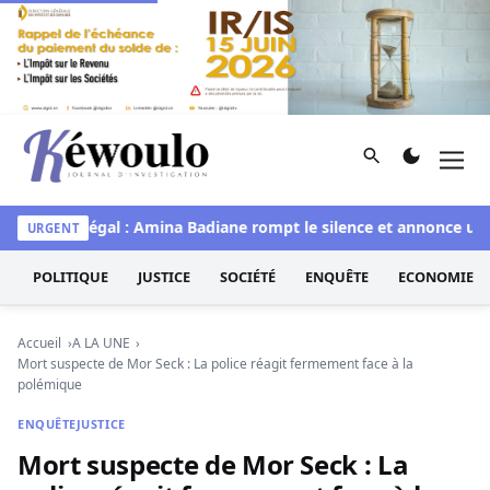
Aller au contenu
Rechercher
Men
Kéwoulo, le premier site d'information et d'investigation d
Miss Sénégal : Amina Badiane rompt le silence et annonce une m
URGENT
POLITIQUE
JUSTICE
SOCIÉTÉ
ENQUÊTE
ECONOMIE
Accueil
A LA UNE
Mort suspecte de Mor Seck : La police réagit fermement face à la
polémique
ENQUÊTE
JUSTICE
Mort suspecte de Mor Seck : La