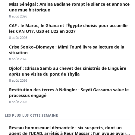
8 août 2026
Crise Sonko–Diomaye : Mimi Touré livre sa lecture de la
situation
8 août 2026
Djolof : Idrissa Samb au chevet des sinistrés de Linguère
après une visite du pont de Thylla
8 août 2026
Restitution des terres à Ndingler : Seydi Gassama salue le
processus engagé
8 août 2026
LES PLUS LUS CETTE SEMAINE
Réseau homosexuel démantelé : six suspects, dont un
agent de l’UCAD, arrêtés à Keur Massar ; l’un avoue avoir
propagé le VIH depuis 2018
16 juin 2026
Transparence et Redevabilité : Le Forum Civil réagit au
rapport de la cour des comptes
19 février 2025