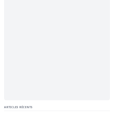
ARTICLES RÉCENTS
Miss Sénégal : Amina Badiane rompt le silence et annonce
une mue historique
8 août 2026
CAF : le Maroc, le Ghana et l’Égypte choisis pour accueillir
les CAN U17, U20 et U23 en 2027