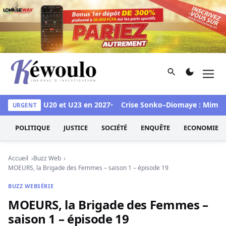
Aller au contenu
Rechercher
Men
Kéwoulo, le premier site d'information et d'investigation d
es CAN U17, U20 et U23 en 2027
Crise Sonko–Diomaye : Mimi Touré
URGENT
POLITIQUE
JUSTICE
SOCIÉTÉ
ENQUÊTE
ECONOMIE
Accueil
Buzz Web
MOEURS, la Brigade des Femmes – saison 1 – épisode 19
BUZZ WEB
SÉRIE
MOEURS, la Brigade des Femmes –
saison 1 – épisode 19
Pape Matar Ndiaye
8 juillet 2019
1 min de lecture