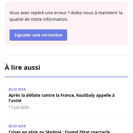
Signaler une correction
À lire aussi
Après la défaite contre la France, Koulibaly appelle à l’uni
BUZZ WEB
Après la défaite contre la France, Koulibaly appelle à
l’unité
17 juin 2026
Crises en série au Sénégal : Quand l’état spectacle para
BUZZ WEB
Crises en série au Sénégal : Quand l’état spectacle
paralyse l’avenir du pays (Par Mohamed Mbougar Sarr)
3 juin 2026
Axe Ranérou–Matam : Un mort et dix blessés
BUZZ WEB