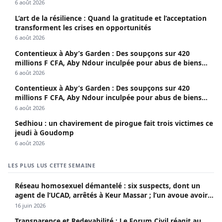
6 août 2026
L’art de la résilience : Quand la gratitude et l’acceptation
transforment les crises en opportunités
6 août 2026
Contentieux à Aby’s Garden : Des soupçons sur 420
millions F CFA, Aby Ndour inculpée pour abus de biens
sociaux
6 août 2026
Contentieux à Aby’s Garden : Des soupçons sur 420
millions F CFA, Aby Ndour inculpée pour abus de biens
sociaux
6 août 2026
Sedhiou : un chavirement de pirogue fait trois victimes ce
jeudi à Goudomp
6 août 2026
LES PLUS LUS CETTE SEMAINE
Réseau homosexuel démantelé : six suspects, dont un
agent de l’UCAD, arrêtés à Keur Massar ; l’un avoue avoir
propagé le VIH depuis 2018
16 juin 2026
Transparence et Redevabilité : Le Forum Civil réagit au