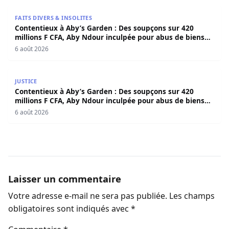
Contentieux à Aby’s Garden : Des soupçons sur 420 milli
FAITS DIVERS & INSOLITES
Contentieux à Aby’s Garden : Des soupçons sur 420
millions F CFA, Aby Ndour inculpée pour abus de biens
sociaux
6 août 2026
Contentieux à Aby’s Garden : Des soupçons sur 420 milli
JUSTICE
Contentieux à Aby’s Garden : Des soupçons sur 420
millions F CFA, Aby Ndour inculpée pour abus de biens
sociaux
6 août 2026
Laisser un commentaire
Votre adresse e-mail ne sera pas publiée.
Les champs
obligatoires sont indiqués avec
*