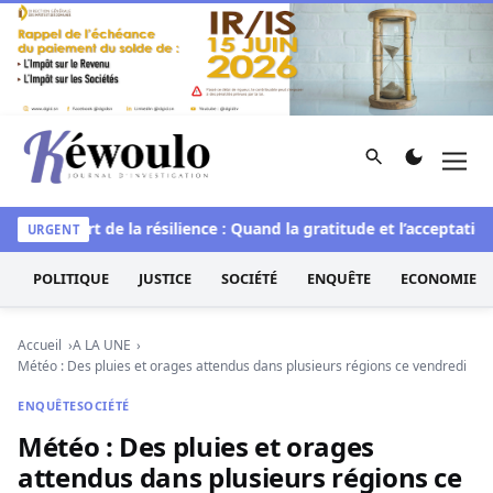
Aller au contenu
Rechercher
Men
Kéwoulo, le premier site d'information et d'investigation d
elle
L’art de la résilience : Quand la gratitude et l’acceptation 
URGENT
POLITIQUE
JUSTICE
SOCIÉTÉ
ENQUÊTE
ECONOMIE
Accueil
A LA UNE
Météo : Des pluies et orages attendus dans plusieurs régions ce vendredi
ENQUÊTE
SOCIÉTÉ
Météo : Des pluies et orages
attendus dans plusieurs régions ce