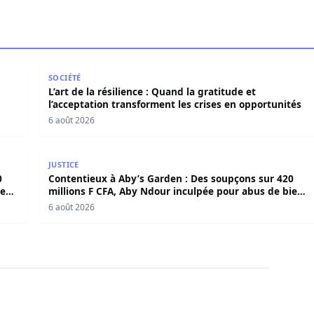
en force politique et spirituelle
L’art de la résilience : Quand la gratitude et l’acce
SOCIÉTÉ
L’art de la résilience : Quand la gratitude et
l’acceptation transforment les crises en opportunités
6 août 2026
420 millions F CFA, Aby Ndour inculpée pour abus de biens
Contentieux à Aby’s Garden : Des soupçons sur 420 
JUSTICE
0
Contentieux à Aby’s Garden : Des soupçons sur 420
iens
millions F CFA, Aby Ndour inculpée pour abus de biens
sociaux
6 août 2026