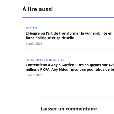
À lire aussi
L’Hégire ou l’art de transformer la vulnérabilité 
SOCIÉTÉ
L’Hégire ou l’art de transformer la vulnérabilité en
force politique et spirituelle
6 août 2026
Contentieux à Aby’s Garden : Des soupçons sur 
FAITS DIVERS & INSOLITES
Contentieux à Aby’s Garden : Des soupçons sur 42
millions F CFA, Aby Ndour inculpée pour abus de b
sociaux
6 août 2026
Laisser un commentaire