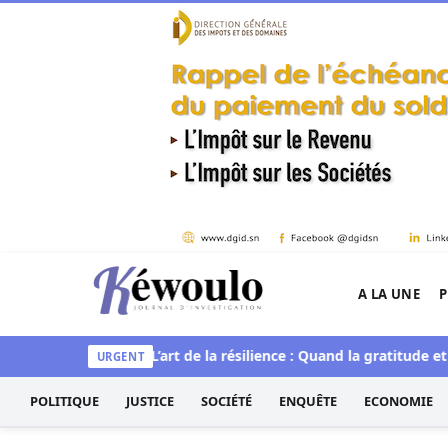
Aller au contenu
A LA UNE
P
Kéwoulo, le premier site d'information et d'inves
et spirituelle
L’art de la résilience : Quand la gratitude et l’ac
URGENT
POLITIQUE
JUSTICE
SOCIÉTÉ
ENQUÊTE
ECONOMIE