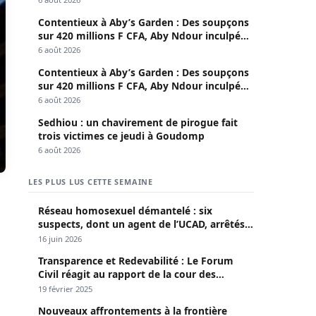
Contentieux à Aby’s Garden : Des soupçons
sur 420 millions F CFA, Aby Ndour inculpée
pour abus de biens sociaux
6 août 2026
Contentieux à Aby’s Garden : Des soupçons
sur 420 millions F CFA, Aby Ndour inculpée
pour abus de biens sociaux
6 août 2026
Sedhiou : un chavirement de pirogue fait
trois victimes ce jeudi à Goudomp
6 août 2026
LES PLUS LUS CETTE SEMAINE
Réseau homosexuel démantelé : six
suspects, dont un agent de l’UCAD, arrêtés à
Keur Massar ; l’un avoue avoir propagé le
16 juin 2026
VIH depuis 2018
Transparence et Redevabilité : Le Forum
Civil réagit au rapport de la cour des
comptes
19 février 2025
Nouveaux affrontements à la frontière