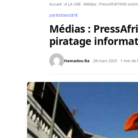
Accueil
A LA UNE
Médias : PressAfrikTVHD victim
JUSTICE
SOCIÉTÉ
Médias : PressAfr
piratage informa
Hamadou Ba
28 mars 2025
1 min de 