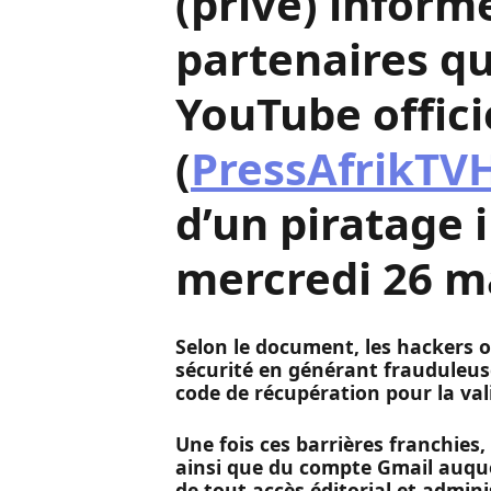
(privé) informe
partenaires qu
YouTube offici
(
PressAfrikTV
d’un piratage 
mercredi 26 m
Selon le document, les hackers o
sécurité en générant frauduleus
code de récupération pour la val
Une fois ces barrières franchies, 
ainsi que du compte Gmail auquel 
de tout accès éditorial et admini