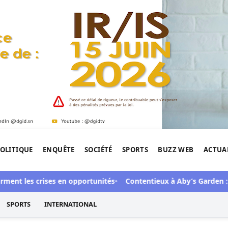
OLITIQUE
ENQUÊTE
SOCIÉTÉ
SPORTS
BUZZ WEB
ACTUA
tigation de l'Afrique.
 les crises en opportunités
Contentieux à Aby’s Garden : Des so
SPORTS
INTERNATIONAL