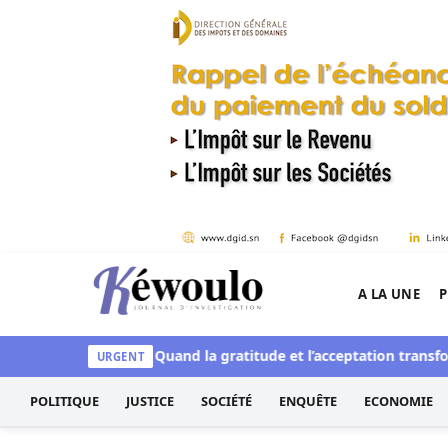
Aller au contenu
A LA UNE
P
Kéwoulo, le premier site d'information et d'inves
de la résilience : Quand la gratitude et l’acceptation transforment
URGENT
POLITIQUE
JUSTICE
SOCIÉTÉ
ENQUÊTE
ECONOMIE