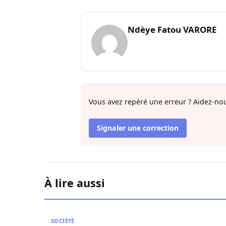
Ndèye Fatou VARORE
Vous avez repéré une erreur ? Aidez-nou
Signaler une correction
À lire aussi
L’Hégire ou l’art de transformer la vulnérabilité 
SOCIÉTÉ