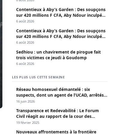
Contentieux à Aby’s Garden : Des soupçons
sur 420 millions F CFA, Aby Ndour inculpée
pour abus de biens sociaux
6 août 2026
Contentieux à Aby’s Garden : Des soupçons
sur 420 millions F CFA, Aby Ndour inculpée
pour abus de biens sociaux
6 août 2026
Sedhiou : un chavirement de pirogue fait
trois victimes ce jeudi à Goudomp
6 août 2026
LES PLUS LUS CETTE SEMAINE
Réseau homosexuel démantelé : six
suspects, dont un agent de l’UCAD, arrêtés à
Keur Massar ; l’un avoue avoir propagé le
16 juin 2026
VIH depuis 2018
Transparence et Redevabilité : Le Forum
Civil réagit au rapport de la cour des
comptes
19 février 2025
Nouveaux affrontements à la frontière