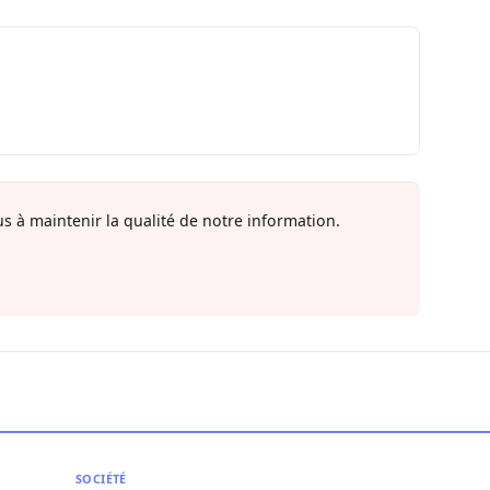
s à maintenir la qualité de notre information.
en force politique et spirituelle
L’art de la résilience : Quand la gratitude et l’acce
SOCIÉTÉ