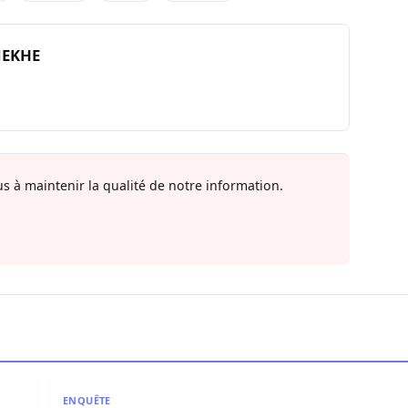
NEKHE
s à maintenir la qualité de notre information.
ntrer à Ceuta (ministre espagnol de l’Intérieur)
Nouveaux affrontements à la frontière Maroc-Melill
ENQUÊTE