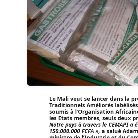
Le Mali veut se lancer dans la 
Traditionnels Améliorés labélisés
soumis à l’Organisation Africaine
les Etats membres, seuls deux pr
Notre pays à travers le CEMAPI a 
150.000.000 FCFA »,
a salué Adama
ministre de l’Industrie et du Co