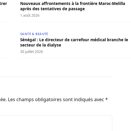
trer
Nouveaux affrontements à la frontière Maroc-Melilla
après des tentatives de passage
1 août 2026
e indicatif du Conseil de sécurité, tenu ce jeudi 30 juillet.
Sénégal : Le directeur de carrefour médical branche 
SANTÉ & BEAUTÉ
Sénégal : Le directeur de carrefour médical branche le
secteur de la dialyse
30 juillet 2026
iée.
Les champs obligatoires sont indiqués avec
*