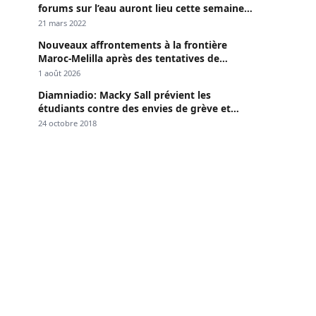
forums sur l’eau auront lieu cette semaine à
Dakar »
21 mars 2022
Nouveaux affrontements à la frontière
Maroc-Melilla après des tentatives de
passage
1 août 2026
Diamniadio: Macky Sall prévient les
étudiants contre des envies de grève et
menace
24 octobre 2018