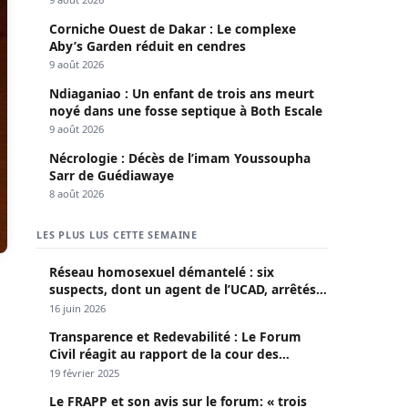
Corniche Ouest de Dakar : Le complexe
Aby’s Garden réduit en cendres
9 août 2026
Ndiaganiao : Un enfant de trois ans meurt
noyé dans une fosse septique à Both Escale
9 août 2026
Nécrologie : Décès de l’imam Youssoupha
Sarr de Guédiawaye
8 août 2026
LES PLUS LUS CETTE SEMAINE
Réseau homosexuel démantelé : six
suspects, dont un agent de l’UCAD, arrêtés à
Keur Massar ; l’un avoue avoir propagé le
16 juin 2026
VIH depuis 2018
Transparence et Redevabilité : Le Forum
Civil réagit au rapport de la cour des
comptes
19 février 2025
Le FRAPP et son avis sur le forum: « trois