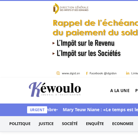
Aller au contenu
A LA UNE
P
Kéwoulo, le premier site d'information et d'inves
ouvé dans sa chambre
Mary Teuw Niane : «Le temps est le plus i
URGENT
POLITIQUE
JUSTICE
SOCIÉTÉ
ENQUÊTE
ECONOMIE