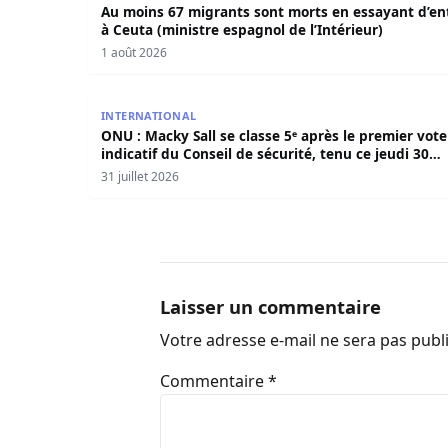
Au moins 67 migrants sont morts en essayant d’en
à Ceuta (ministre espagnol de l’Intérieur)
1 août 2026
ONU : Macky Sall se classe 5ᵉ après le premier vot
INTERNATIONAL
ONU : Macky Sall se classe 5ᵉ après le premier vote
indicatif du Conseil de sécurité, tenu ce jeudi 30
juillet.
31 juillet 2026
Laisser un commentaire
Votre adresse e-mail ne sera pas publ
Commentaire
*