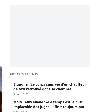
ARTICLES RÉCENTS
Bignona : Le corps sans vie d’un chauffeur
de taxi retrouvé dans sa chambre
9 août 2026
Mary Teuw Niane : «Le temps est le plus
implacable des juges. Il finit toujours par
démasquer l’imposture»
9 août 2026