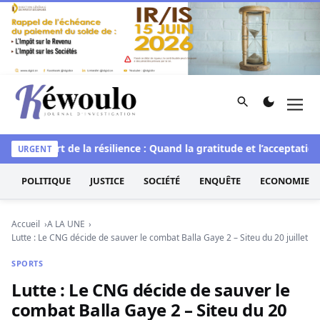
Aller au contenu
Rechercher
Men
Kéwoulo, le premier site d'information et d'investigation d
lle
L’art de la résilience : Quand la gratitude et l’acceptation 
URGENT
POLITIQUE
JUSTICE
SOCIÉTÉ
ENQUÊTE
ECONOMIE
Accueil
A LA UNE
Lutte : Le CNG décide de sauver le combat Balla Gaye 2 – Siteu du 20 juillet
SPORTS
Lutte : Le CNG décide de sauver le
combat Balla Gaye 2 – Siteu du 20