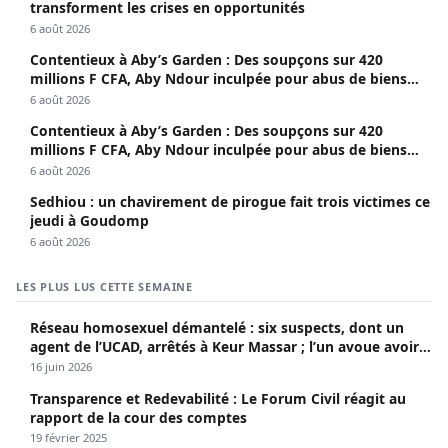
transforment les crises en opportunités
6 août 2026
Contentieux à Aby’s Garden : Des soupçons sur 420
millions F CFA, Aby Ndour inculpée pour abus de biens
sociaux
6 août 2026
Contentieux à Aby’s Garden : Des soupçons sur 420
millions F CFA, Aby Ndour inculpée pour abus de biens
sociaux
6 août 2026
Sedhiou : un chavirement de pirogue fait trois victimes ce
jeudi à Goudomp
6 août 2026
LES PLUS LUS CETTE SEMAINE
Réseau homosexuel démantelé : six suspects, dont un
agent de l’UCAD, arrêtés à Keur Massar ; l’un avoue avoir
propagé le VIH depuis 2018
16 juin 2026
Transparence et Redevabilité : Le Forum Civil réagit au
rapport de la cour des comptes
19 février 2025