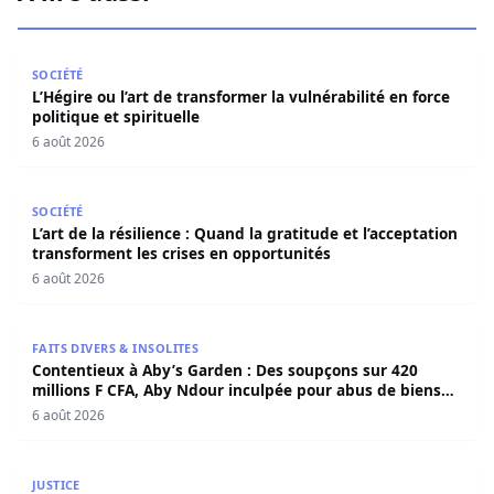
L’Hégire ou l’art de transformer la vulnérabilité en force po
SOCIÉTÉ
L’Hégire ou l’art de transformer la vulnérabilité en force
politique et spirituelle
6 août 2026
L’art de la résilience : Quand la gratitude et l’acceptatio
SOCIÉTÉ
L’art de la résilience : Quand la gratitude et l’acceptation
transforment les crises en opportunités
6 août 2026
Contentieux à Aby’s Garden : Des soupçons sur 420 milli
FAITS DIVERS & INSOLITES
Contentieux à Aby’s Garden : Des soupçons sur 420
millions F CFA, Aby Ndour inculpée pour abus de biens
sociaux
6 août 2026
Contentieux à Aby’s Garden : Des soupçons sur 420 milli
JUSTICE