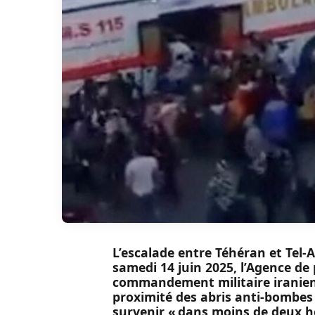
L’escalade entre Téhéran et Tel-A
samedi 14 juin 2025, l’Agence de
commandement militaire iranien e
proximité des abris anti-bombes 
survenir « dans moins de deux h