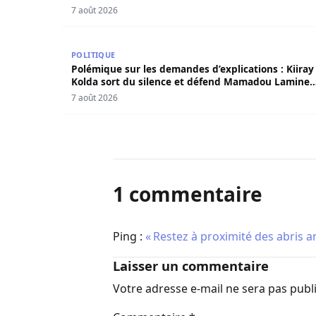
7 août 2026
Polémique sur les demandes d’explications : Ki
POLITIQUE
Polémique sur les demandes d’explications : Kiiray
Kolda sort du silence et défend Mamadou Lamine
Dianté
7 août 2026
1 commentaire
Ping :
« Restez à proximité des abris 
Laisser un commentaire
Votre adresse e-mail ne sera pas publ