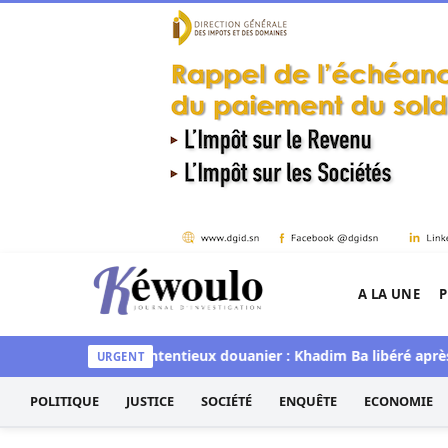
Aller au contenu
A LA UNE
P
Kéwoulo, le premier site d'information et d'inves
kh Diallo
Contentieux douanier : Khadim Ba libéré après deux 
URGENT
POLITIQUE
JUSTICE
SOCIÉTÉ
ENQUÊTE
ECONOMIE