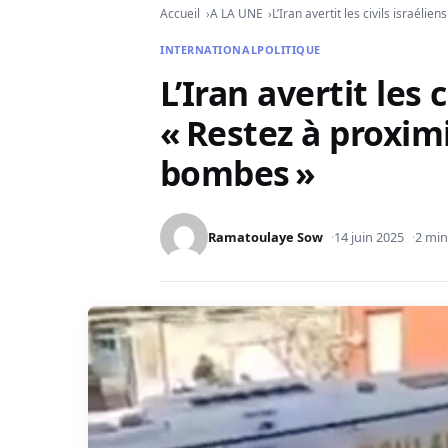
Accueil
A LA UNE
L’Iran avertit les civils israéli
INTERNATIONAL
POLITIQUE
L’Iran avertit les c
« Restez à proximi
bombes »
Ramatoulaye Sow
14 juin 2025
2 min