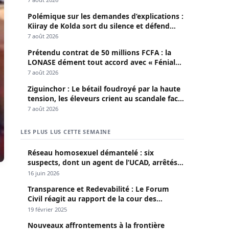
Polémique sur les demandes d’explications :
Kiiray de Kolda sort du silence et défend
Mamadou Lamine Dianté
7 août 2026
Prétendu contrat de 50 millions FCFA : la
LONASE dément tout accord avec « Fénial
Digital » et brandit la menace de poursuites
7 août 2026
Ziguinchor : Le bétail foudroyé par la haute
tension, les éleveurs crient au scandale face
à la Senelec
7 août 2026
LES PLUS LUS CETTE SEMAINE
Réseau homosexuel démantelé : six
suspects, dont un agent de l’UCAD, arrêtés à
Keur Massar ; l’un avoue avoir propagé le
16 juin 2026
VIH depuis 2018
Transparence et Redevabilité : Le Forum
Civil réagit au rapport de la cour des
comptes
19 février 2025
Nouveaux affrontements à la frontière