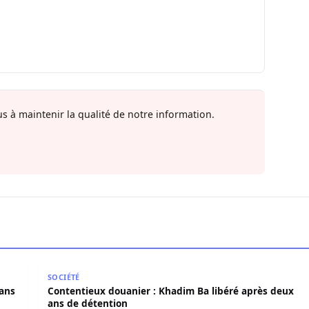
s à maintenir la qualité de notre information.
s dans l’affaire Pape Cheikh Diallo
Contentieux douanier : Khadim Ba libéré après deux
SOCIÉTÉ
dans
Contentieux douanier : Khadim Ba libéré après deux
ans de détention