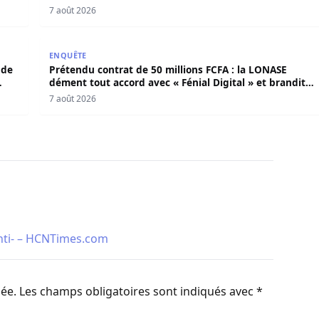
7 août 2026
iray de Kolda sort du silence et défend Mamadou Lamine Di
Prétendu contrat de 50 millions FCFA : la LONASE dé
ENQUÊTE
 de
Prétendu contrat de 50 millions FCFA : la LONASE
dément tout accord avec « Fénial Digital » et brandit
la menace de poursuites
7 août 2026
anti- – HCNTimes.com
iée.
Les champs obligatoires sont indiqués avec
*