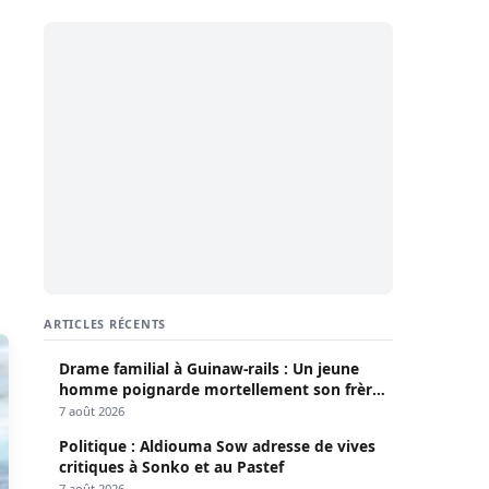
ARTICLES RÉCENTS
Drame familial à Guinaw-rails : Un jeune
homme poignarde mortellement son frère
aîné
7 août 2026
Politique : Aldiouma Sow adresse de vives
critiques à Sonko et au Pastef
7 août 2026