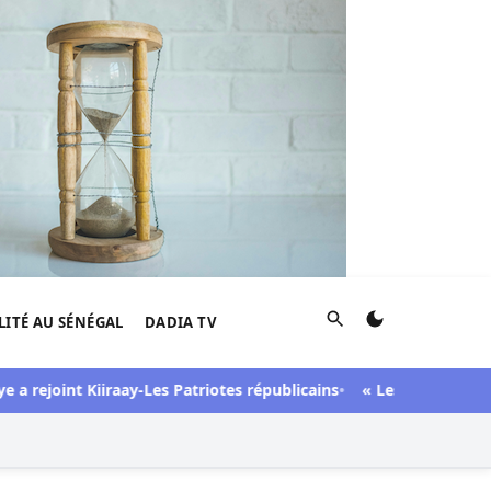
Rechercher
LITÉ AU SÉNÉGAL
DADIA TV
joint Kiiraay-Les Patriotes républicains
« Lesbienne », « sidéen