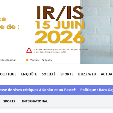
OLITIQUE
ENQUÊTE
SOCIÉTÉ
SPORTS
BUZZ WEB
ACTUA
tigation de l'Afrique.
vives critiques à Sonko et au Pastef
Politique : Bara Gaye a re
SPORTS
INTERNATIONAL