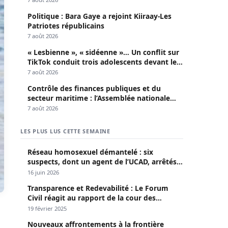
Politique : Bara Gaye a rejoint Kiiraay-Les
Patriotes républicains
7 août 2026
« Lesbienne », « sidéenne »… Un conflit sur
TikTok conduit trois adolescents devant le
parquet
7 août 2026
Contrôle des finances publiques et du
secteur maritime : l’Assemblée nationale
convoque une session extraordinaire
7 août 2026
LES PLUS LUS CETTE SEMAINE
Réseau homosexuel démantelé : six
suspects, dont un agent de l’UCAD, arrêtés à
Keur Massar ; l’un avoue avoir propagé le
16 juin 2026
VIH depuis 2018
Transparence et Redevabilité : Le Forum
Civil réagit au rapport de la cour des
comptes
19 février 2025
Nouveaux affrontements à la frontière