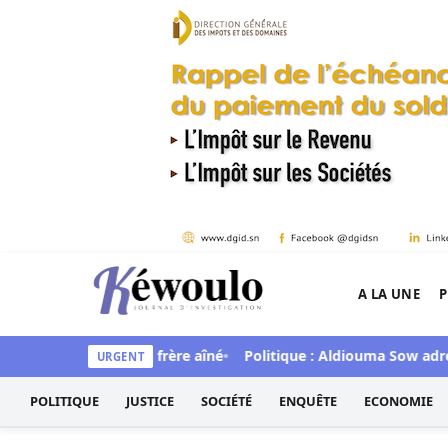
Aller au contenu
A LA UNE
P
Kéwoulo, le premier site d'information et d'inves
rtellement son frère aîné
Politique : Aldiouma Sow adresse de 
URGENT
POLITIQUE
JUSTICE
SOCIÉTÉ
ENQUÊTE
ECONOMIE