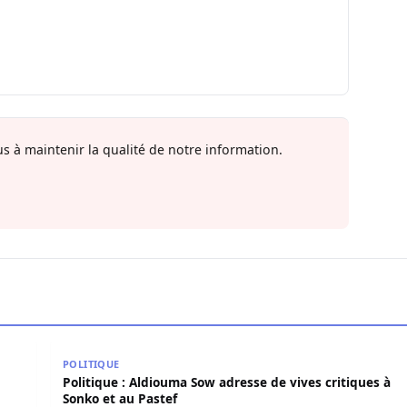
s à maintenir la qualité de notre information.
e poignarde mortellement son frère aîné
Politique : Aldiouma Sow adresse de vives critiques 
POLITIQUE
Politique : Aldiouma Sow adresse de vives critiques à
Sonko et au Pastef