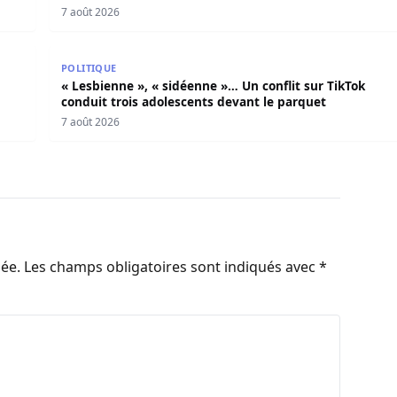
7 août 2026
otes républicains
« Lesbienne », « sidéenne »… Un conflit sur TikTok c
POLITIQUE
« Lesbienne », « sidéenne »… Un conflit sur TikTok
conduit trois adolescents devant le parquet
7 août 2026
iée.
Les champs obligatoires sont indiqués avec
*