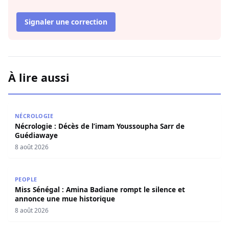
Signaler une correction
À lire aussi
Nécrologie : Décès de l’imam Youssoupha Sarr de Guédi
NÉCROLOGIE
Nécrologie : Décès de l’imam Youssoupha Sarr de
Guédiawaye
8 août 2026
Miss Sénégal : Amina Badiane rompt le silence et annon
PEOPLE
Miss Sénégal : Amina Badiane rompt le silence et
annonce une mue historique
8 août 2026