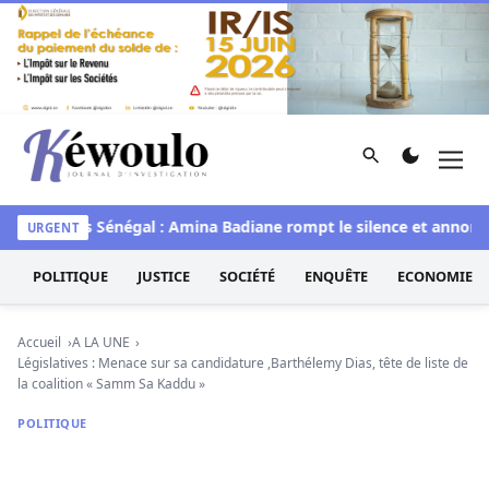
Aller au contenu
Rechercher
Men
Kéwoulo, le premier site d'information et d'investigation d
ye
Miss Sénégal : Amina Badiane rompt le silence et annonce 
URGENT
POLITIQUE
JUSTICE
SOCIÉTÉ
ENQUÊTE
ECONOMIE
Accueil
A LA UNE
Législatives : Menace sur sa candidature ,Barthélemy Dias, tête de liste de
la coalition « Samm Sa Kaddu »
POLITIQUE