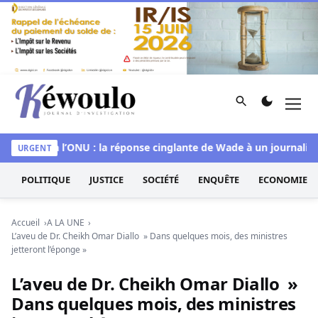
Aller au contenu
Rechercher
Men
Kéwoulo, le premier site d'information et d'investigation d
y Sall à l’ONU : la réponse cinglante de Wade à un journaliste
URGENT
POLITIQUE
JUSTICE
SOCIÉTÉ
ENQUÊTE
ECONOMIE
Accueil
A LA UNE
L’aveu de Dr. Cheikh Omar Diallo » Dans quelques mois, des ministres
jetteront l’éponge »
L’aveu de Dr. Cheikh Omar Diallo »
Dans quelques mois, des ministres