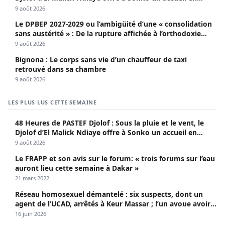
apothéose
9 août 2026
Le DPBEP 2027-2029 ou l’ambigüité d’une « consolidation
sans austérité » : De la rupture affichée à l’orthodoxie
budgétaire, une analyse critique de la trajectoire
9 août 2026
économique sénégalaise (Par Dr. Seydina Oumar Seye)
Bignona : Le corps sans vie d’un chauffeur de taxi
retrouvé dans sa chambre
9 août 2026
LES PLUS LUS CETTE SEMAINE
48 Heures de PASTEF Djolof : Sous la pluie et le vent, le
Djolof d’El Malick Ndiaye offre à Sonko un accueil en
apothéose
9 août 2026
Le FRAPP et son avis sur le forum: « trois forums sur l’eau
auront lieu cette semaine à Dakar »
21 mars 2022
Réseau homosexuel démantelé : six suspects, dont un
agent de l’UCAD, arrêtés à Keur Massar ; l’un avoue avoir
propagé le VIH depuis 2018
16 juin 2026