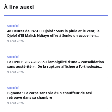
À lire aussi
48 Heures de PASTEF Djolof : Sous la pluie et le vent, le 
SOCIÉTÉ
48 Heures de PASTEF Djolof : Sous la pluie et le vent, le
Djolof d’El Malick Ndiaye offre à Sonko un accueil en
apothéose
9 août 2026
Le DPBEP 2027-2029 ou l’ambigüité d’une « consolidation s
SOCIÉTÉ
Le DPBEP 2027-2029 ou l’ambigüité d’une « consolidation
sans austérité » : De la rupture affichée à l’orthodoxie
budgétaire, une analyse critique de la trajectoire
9 août 2026
économique sénégalaise (Par Dr. Seydina Oumar Seye)
Bignona : Le corps sans vie d’un chauffeur de taxi retro
SOCIÉTÉ
Bignona : Le corps sans vie d’un chauffeur de taxi
retrouvé dans sa chambre
9 août 2026