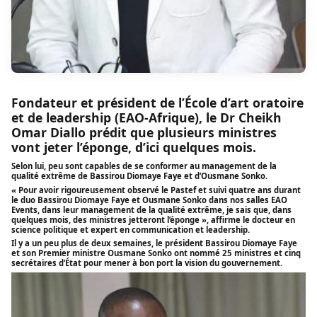
Fondateur et président de l’École d’art oratoire
et de leadership (EAO-Afrique), le Dr Cheikh
Omar Diallo prédit que plusieurs ministres
vont jeter l’éponge, d’ici quelques mois.
Selon lui, peu sont capables de se conformer au management de la
qualité extrême de Bassirou Diomaye Faye et d’Ousmane Sonko.
« Pour avoir rigoureusement observé le Pastef et suivi quatre ans durant
le duo Bassirou Diomaye Faye et Ousmane Sonko dans nos salles EAO
Events, dans leur management de la qualité extrême, je sais que, dans
quelques mois, des ministres jetteront l’éponge », affirme le docteur en
science politique et expert en communication et leadership.
Il y a un peu plus de deux semaines, le président Bassirou Diomaye Faye
et son Premier ministre Ousmane Sonko ont nommé 25 ministres et cinq
secrétaires d’État pour mener à bon port la vision du gouvernement.