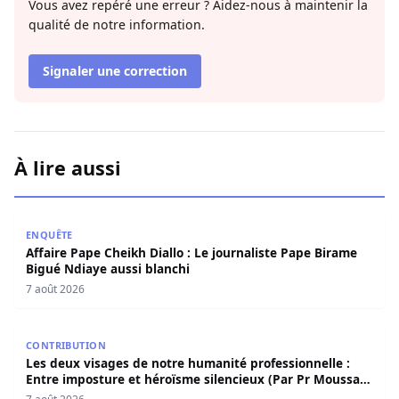
Vous avez repéré une erreur ? Aidez-nous à maintenir la
qualité de notre information.
Signaler une correction
À lire aussi
Affaire Pape Cheikh Diallo : Le journaliste Pape Birame B
ENQUÊTE
Affaire Pape Cheikh Diallo : Le journaliste Pape Birame
Bigué Ndiaye aussi blanchi
7 août 2026
Les deux visages de notre humanité professionnelle : Ent
CONTRIBUTION
Les deux visages de notre humanité professionnelle :
Entre imposture et héroïsme silencieux (Par Pr Moussa
Seydi)