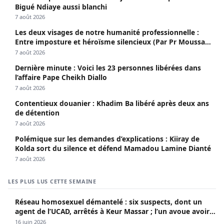
Bigué Ndiaye aussi blanchi
7 août 2026
Les deux visages de notre humanité professionnelle :
Entre imposture et héroïsme silencieux (Par Pr Moussa
Seydi)
7 août 2026
Dernière minute : Voici les 23 personnes libérées dans
l’affaire Pape Cheikh Diallo
7 août 2026
Contentieux douanier : Khadim Ba libéré après deux ans
de détention
7 août 2026
Polémique sur les demandes d’explications : Kiiray de
Kolda sort du silence et défend Mamadou Lamine Dianté
7 août 2026
LES PLUS LUS CETTE SEMAINE
Réseau homosexuel démantelé : six suspects, dont un
agent de l’UCAD, arrêtés à Keur Massar ; l’un avoue avoir
propagé le VIH depuis 2018
16 juin 2026