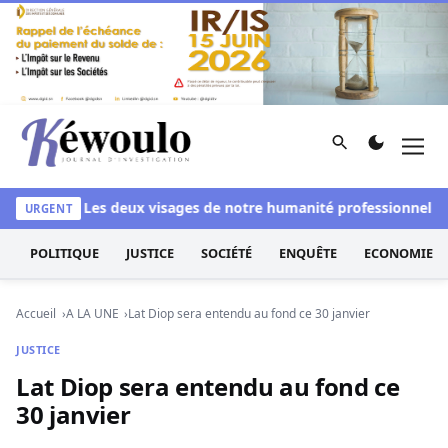
Aller au contenu
Rechercher
Men
Kéwoulo, le premier site d'information et d'investigation d
lanchi
Les deux visages de notre humanité professionnelle : En
URGENT
POLITIQUE
JUSTICE
SOCIÉTÉ
ENQUÊTE
ECONOMIE
Accueil
A LA UNE
Lat Diop sera entendu au fond ce 30 janvier
JUSTICE
Lat Diop sera entendu au fond ce
30 janvier