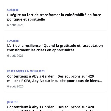
L’Hégire ou l’art de transformer la vulnérabilité en force po
SOCIÉTÉ
L’Hégire ou l’art de transformer la vulnérabilité en force
politique et spirituelle
6 août 2026
L’art de la résilience : Quand la gratitude et l’acceptatio
SOCIÉTÉ
L’art de la résilience : Quand la gratitude et l’acceptation
transforment les crises en opportunités
6 août 2026
Contentieux à Aby’s Garden : Des soupçons sur 420 milli
FAITS DIVERS & INSOLITES
Contentieux à Aby’s Garden : Des soupçons sur 420
millions F CFA, Aby Ndour inculpée pour abus de biens
sociaux
6 août 2026
Contentieux à Aby’s Garden : Des soupçons sur 420 milli
JUSTICE
Contentieux à Aby’s Garden : Des soupçons sur 420