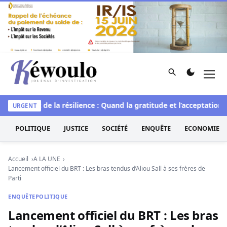
Aller au contenu
Rechercher
Men
Kéwoulo, le premier site d'information et d'investigation d
le
L’art de la résilience : Quand la gratitude et l’acceptation t
URGENT
POLITIQUE
JUSTICE
SOCIÉTÉ
ENQUÊTE
ECONOMIE
Accueil
A LA UNE
Lancement officiel du BRT : Les bras tendus d’Aliou Sall à ses frères de
Parti
ENQUÊTE
POLITIQUE
Lancement officiel du BRT : Les bras