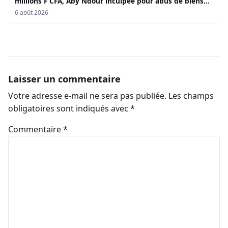
millions F CFA, Aby Ndour inculpée pour abus de biens
sociaux
6 août 2026
Laisser un commentaire
Votre adresse e-mail ne sera pas publiée.
Les champs
obligatoires sont indiqués avec
*
Commentaire
*