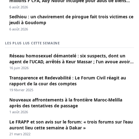
millions F CFA, Aby Ndour inculpée pour abus de biens
sociaux
6 août 2026
Sedhiou : un chavirement de pirogue fait trois victimes ce
jeudi à Goudomp
6 août 2026
LES PLUS LUS CETTE SEMAINE
Réseau homosexuel démantelé : six suspects, dont un
agent de l’UCAD, arrêtés à Keur Massar ; l’un avoue avoir
propagé le VIH depuis 2018
16 juin 2026
Transparence et Redevabilité : Le Forum Civil réagit au
rapport de la cour des comptes
19 février 2025
Nouveaux affrontements à la frontière Maroc-Melilla
après des tentatives de passage
1 août 2026
Le FRAPP et son avis sur le forum: « trois forums sur l’eau
auront lieu cette semaine à Dakar »
21 mars 2022