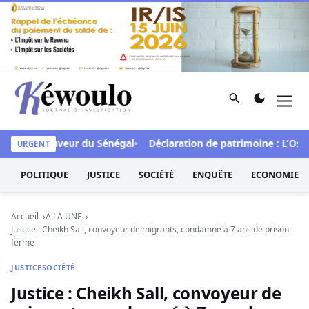
Aller au contenu
Rechercher
Men
Kéwoulo, le premier site d'information et d'investigation d
CFA en faveur du Sénégal
Déclaration de patrimoine : L’Osidea
URGENT
POLITIQUE
JUSTICE
SOCIÉTÉ
ENQUÊTE
ECONOMIE
Accueil
A LA UNE
Justice : Cheikh Sall, convoyeur de migrants, condamné à 7 ans de prison
ferme
JUSTICE
SOCIÉTÉ
Justice : Cheikh Sall, convoyeur de