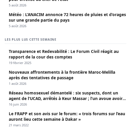
5 août 2026
Météo : L’ANACIM annonce 72 heures de pluies et d’orages
sur une grande partie du pays
5 août 2026
LES PLUS LUS CETTE SEMAINE
Transparence et Redevabilité : Le Forum Civil réagit au
rapport de la cour des comptes
19 février 2025
Nouveaux affrontements à la frontière Maroc-Melilla
après des tentatives de passage
1 août 2026
Réseau homosexuel démantelé : six suspects, dont un
agent de l’UCAD, arrêtés à Keur Massar ; l’un avoue avoir
propagé le VIH depuis 2018
16 juin 2026
Le FRAPP et son avis sur le forum: « trois forums sur l’eau
auront lieu cette semaine à Dakar »
21 mars 2022