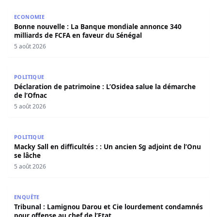
Bonne nouvelle : La Banque mondiale annonce 340 millia
ECONOMIE
Bonne nouvelle : La Banque mondiale annonce 340
milliards de FCFA en faveur du Sénégal
5 août 2026
Déclaration de patrimoine : L’Osidea salue la démarche d
POLITIQUE
Déclaration de patrimoine : L’Osidea salue la démarche
de l’Ofnac
5 août 2026
Macky Sall en difficultés : : Un ancien Sg adjoint de l’Onu 
POLITIQUE
Macky Sall en difficultés : : Un ancien Sg adjoint de l’Onu
se lâche
5 août 2026
Tribunal : Lamignou Darou et Cie lourdement condamnés p
ENQUÊTE
Tribunal : Lamignou Darou et Cie lourdement condamnés
pour offense au chef de l’Etat