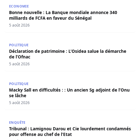
Bonne nouvelle : La Banque mondiale annonce 340 millia
ECONOMIE
Bonne nouvelle : La Banque mondiale annonce 340
milliards de FCFA en faveur du Sénégal
5 août 2026
Déclaration de patrimoine : L’Osidea salue la démarche d
POLITIQUE
Déclaration de patrimoine : L’Osidea salue la démarche
de l’Ofnac
5 août 2026
Macky Sall en difficultés : : Un ancien Sg adjoint de l’Onu 
POLITIQUE
Macky Sall en difficultés : : Un ancien Sg adjoint de l’Onu
se lâche
5 août 2026
Tribunal : Lamignou Darou et Cie lourdement condamnés p
ENQUÊTE
Tribunal : Lamignou Darou et Cie lourdement condamnés
pour offense au chef de l’Etat