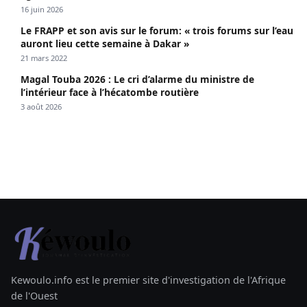
propagé le VIH depuis 2018
16 juin 2026
Le FRAPP et son avis sur le forum: « trois forums sur l’eau
auront lieu cette semaine à Dakar »
21 mars 2022
Magal Touba 2026 : Le cri d’alarme du ministre de
l’intérieur face à l’hécatombe routière
3 août 2026
Kewoulo.info est le premier site d'investigation de l'Afrique
de l'Ouest