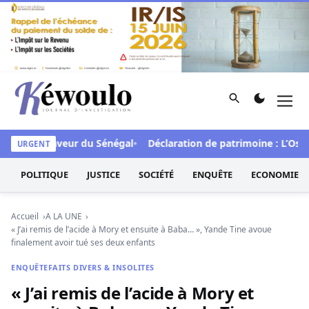
Aller au contenu
Rechercher
Men
Kéwoulo, le premier site d'information et d'investigation d
CFA en faveur du Sénégal
Déclaration de patrimoine : L’Osidea 
URGENT
POLITIQUE
JUSTICE
SOCIÉTÉ
ENQUÊTE
ECONOMIE
Accueil
A LA UNE
« J’ai remis de l’acide à Mory et ensuite à Baba… », Yande Tine avoue
finalement avoir tué ses deux enfants
ENQUÊTE
FAITS DIVERS & INSOLITES
« J’ai remis de l’acide à Mory et