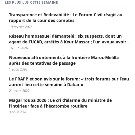
LES PLUS LUS CETTE SEMAINE
Transparence et Redevabilité : Le Forum Civil réagit au
rapport de la cour des comptes
19 février 2025
Réseau homosexuel démantelé : six suspects, dont un
agent de l’UCAD, arrêtés à Keur Massar ; l’un avoue avoir
propagé le VIH depuis 2018
16 juin 2026
Nouveaux affrontements à la frontière Maroc-Melilla
après des tentatives de passage
1 août 2026
Le FRAPP et son avis sur le forum: « trois forums sur l’eau
auront lieu cette semaine à Dakar »
21 mars 2022
Magal Touba 2026 : Le cri d’alarme du ministre de
l’intérieur face à l’hécatombe routière
3 août 2026