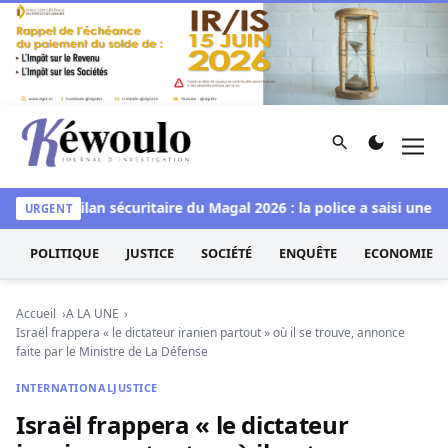
Aller au contenu
Rechercher
Men
Kéwoulo, le premier site d'information et d'investigation d
domp
Bilan sécuritaire du Magal 2026 : la police a saisi une im
URGENT
POLITIQUE
JUSTICE
SOCIÉTÉ
ENQUÊTE
ECONOMIE
Accueil
A LA UNE
Israël frappera « le dictateur iranien partout » où il se trouve, annonce
faite par le Ministre de La Défense
INTERNATIONAL
JUSTICE
Israël frappera « le dictateur