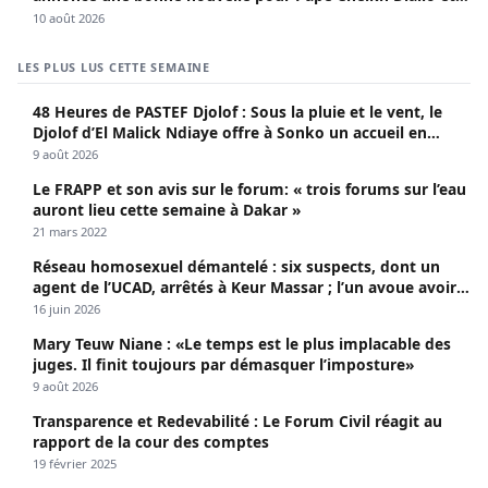
Cie**
10 août 2026
LES PLUS LUS CETTE SEMAINE
48 Heures de PASTEF Djolof : Sous la pluie et le vent, le
Djolof d’El Malick Ndiaye offre à Sonko un accueil en
apothéose
9 août 2026
Le FRAPP et son avis sur le forum: « trois forums sur l’eau
auront lieu cette semaine à Dakar »
21 mars 2022
Réseau homosexuel démantelé : six suspects, dont un
agent de l’UCAD, arrêtés à Keur Massar ; l’un avoue avoir
propagé le VIH depuis 2018
16 juin 2026
Mary Teuw Niane : «Le temps est le plus implacable des
juges. Il finit toujours par démasquer l’imposture»
9 août 2026
Transparence et Redevabilité : Le Forum Civil réagit au
rapport de la cour des comptes
19 février 2025