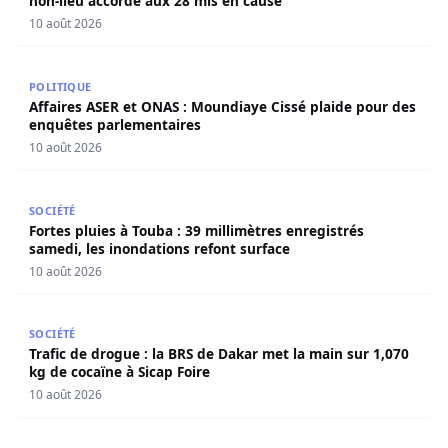
non-lieu accordé aux 28 mis en cause
10 août 2026
Affaires ASER et ONAS : Moundiaye Cissé plaide pour de
POLITIQUE
Affaires ASER et ONAS : Moundiaye Cissé plaide pour des
enquêtes parlementaires
10 août 2026
Fortes pluies à Touba : 39 millimètres enregistrés samedi
SOCIÉTÉ
Fortes pluies à Touba : 39 millimètres enregistrés
samedi, les inondations refont surface
10 août 2026
Trafic de drogue : la BRS de Dakar met la main sur 1,070 
SOCIÉTÉ
Trafic de drogue : la BRS de Dakar met la main sur 1,070
kg de cocaïne à Sicap Foire
10 août 2026