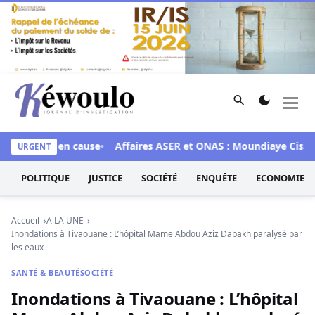
Aller au contenu
Rechercher
Men
Kéwoulo, le premier site d'information et d'investigation d
x 28 mis en cause
Affaires ASER et ONAS : Moundiaye Cissé pl
URGENT
POLITIQUE
JUSTICE
SOCIÉTÉ
ENQUÊTE
ECONOMIE
Accueil
A LA UNE
Inondations à Tivaouane : L’hôpital Mame Abdou Aziz Dabakh paralysé par
les eaux
SANTÉ & BEAUTÉ
SOCIÉTÉ
Inondations à Tivaouane : L’hôpital