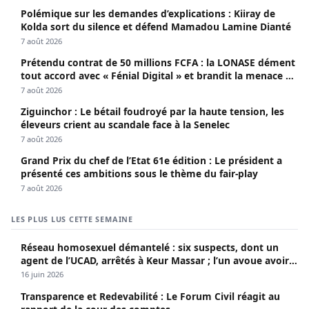
Polémique sur les demandes d’explications : Kiiray de
Kolda sort du silence et défend Mamadou Lamine Dianté
7 août 2026
Prétendu contrat de 50 millions FCFA : la LONASE dément
tout accord avec « Fénial Digital » et brandit la menace de
poursuites
7 août 2026
Ziguinchor : Le bétail foudroyé par la haute tension, les
éleveurs crient au scandale face à la Senelec
7 août 2026
Grand Prix du chef de l’Etat 61e édition : Le président a
présenté ces ambitions sous le thème du fair-play
7 août 2026
LES PLUS LUS CETTE SEMAINE
Réseau homosexuel démantelé : six suspects, dont un
agent de l’UCAD, arrêtés à Keur Massar ; l’un avoue avoir
propagé le VIH depuis 2018
16 juin 2026
Transparence et Redevabilité : Le Forum Civil réagit au