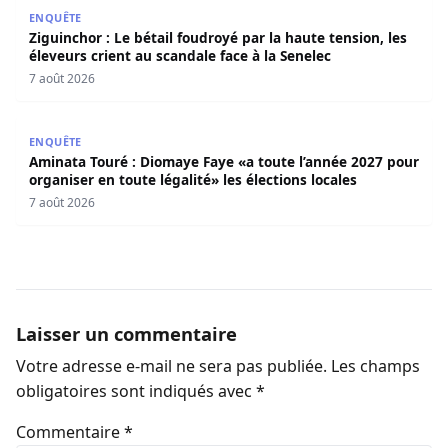
Ziguinchor : Le bétail foudroyé par la haute tension, les é
ENQUÊTE
Ziguinchor : Le bétail foudroyé par la haute tension, les
éleveurs crient au scandale face à la Senelec
7 août 2026
Aminata Touré : Diomaye Faye «a toute l’année 2027 pour o
ENQUÊTE
Aminata Touré : Diomaye Faye «a toute l’année 2027 pour
organiser en toute légalité» les élections locales
7 août 2026
Laisser un commentaire
Votre adresse e-mail ne sera pas publiée.
Les champs
obligatoires sont indiqués avec
*
Commentaire
*