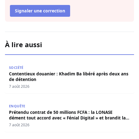
Signaler une correction
À lire aussi
Contentieux douanier : Khadim Ba libéré après deux ans 
SOCIÉTÉ
Contentieux douanier : Khadim Ba libéré après deux ans
de détention
7 août 2026
Prétendu contrat de 50 millions FCFA : la LONASE dément t
ENQUÊTE
Prétendu contrat de 50 millions FCFA : la LONASE
dément tout accord avec « Fénial Digital » et brandit la
menace de poursuites
7 août 2026