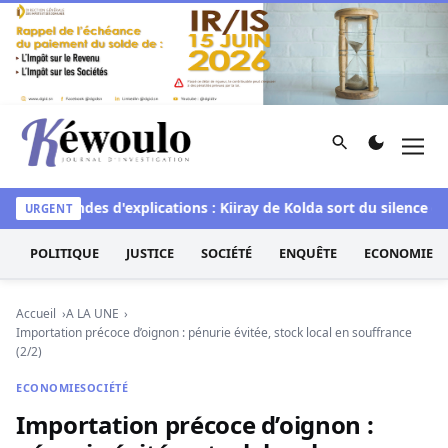
Aller au contenu
Rechercher
Men
Kéwoulo, le premier site d'information et d'investigation d
demandes d'explications : Kiiray de Kolda sort du silence et d
URGENT
POLITIQUE
JUSTICE
SOCIÉTÉ
ENQUÊTE
ECONOMIE
Accueil
A LA UNE
Importation précoce d’oignon : pénurie évitée, stock local en souffrance
(2/2)
ECONOMIE
SOCIÉTÉ
Importation précoce d’oignon :