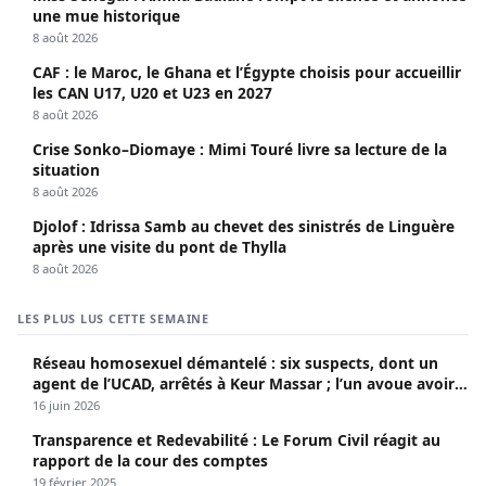
une mue historique
8 août 2026
CAF : le Maroc, le Ghana et l’Égypte choisis pour accueillir
les CAN U17, U20 et U23 en 2027
8 août 2026
Crise Sonko–Diomaye : Mimi Touré livre sa lecture de la
situation
8 août 2026
Djolof : Idrissa Samb au chevet des sinistrés de Linguère
après une visite du pont de Thylla
8 août 2026
LES PLUS LUS CETTE SEMAINE
Réseau homosexuel démantelé : six suspects, dont un
agent de l’UCAD, arrêtés à Keur Massar ; l’un avoue avoir
propagé le VIH depuis 2018
16 juin 2026
Transparence et Redevabilité : Le Forum Civil réagit au
rapport de la cour des comptes
19 février 2025