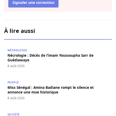
Signaler une correction
À lire aussi
Nécrologie : Décès de l’imam Youssoupha Sarr de Guédi
NÉCROLOGIE
Nécrologie : Décès de l’imam Youssoupha Sarr de
Guédiawaye
8 août 2026
Miss Sénégal : Amina Badiane rompt le silence et annon
PEOPLE
Miss Sénégal : Amina Badiane rompt le silence et
annonce une mue historique
8 août 2026
Restitution des terres à Ndingler : Seydi Gassama salue 
SOCIÉTÉ