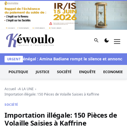
Aller au contenu
Rechercher
Men
Kéwoulo, le premier site d'information et d'investigation d
Miss Sénégal : Amina Badiane rompt le silence et annonce un
URGENT
POLITIQUE
JUSTICE
SOCIÉTÉ
ENQUÊTE
ECONOMIE
Accueil
A LA UNE
Importation illégale: 150 Pièces de Volaille Saisies à Kaffrine
SOCIÉTÉ
Importation illégale: 150 Pièces de
Volaille Saisies à Kaffrine