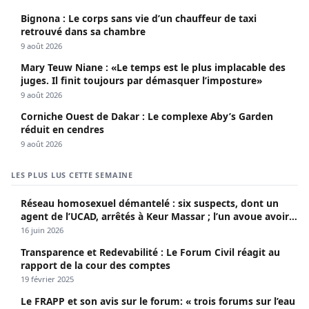
économique sénégalaise (Par Dr. Seydina Oumar Seye)
Bignona : Le corps sans vie d’un chauffeur de taxi
retrouvé dans sa chambre
9 août 2026
Mary Teuw Niane : «Le temps est le plus implacable des
juges. Il finit toujours par démasquer l’imposture»
9 août 2026
Corniche Ouest de Dakar : Le complexe Aby’s Garden
réduit en cendres
9 août 2026
LES PLUS LUS CETTE SEMAINE
Réseau homosexuel démantelé : six suspects, dont un
agent de l’UCAD, arrêtés à Keur Massar ; l’un avoue avoir
propagé le VIH depuis 2018
16 juin 2026
Transparence et Redevabilité : Le Forum Civil réagit au
rapport de la cour des comptes
19 février 2025
Le FRAPP et son avis sur le forum: « trois forums sur l’eau