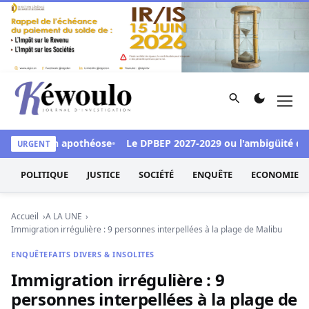
Aller au contenu
Rechercher
Men
Kéwoulo, le premier site d'information et d'investigation d
 accueil en apothéose
Le DPBEP 2027-2029 ou l'ambigüité d'une "
URGENT
POLITIQUE
JUSTICE
SOCIÉTÉ
ENQUÊTE
ECONOMIE
Accueil
A LA UNE
Immigration irrégulière : 9 personnes interpellées à la plage de Malibu
ENQUÊTE
FAITS DIVERS & INSOLITES
Immigration irrégulière : 9
personnes interpellées à la plage de