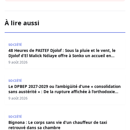
À lire aussi
48 Heures de PASTEF Djolof : Sous la pluie et le vent, le 
SOCIÉTÉ
48 Heures de PASTEF Djolof : Sous la pluie et le vent, le
Djolof d’El Malick Ndiaye offre à Sonko un accueil en
apothéose
9 août 2026
Le DPBEP 2027-2029 ou l’ambigüité d’une « consolidation s
SOCIÉTÉ
Le DPBEP 2027-2029 ou l’ambigüité d’une « consolidation
sans austérité » : De la rupture affichée à l’orthodoxie
budgétaire, une analyse critique de la trajectoire
9 août 2026
économique sénégalaise (Par Dr. Seydina Oumar Seye)
Bignona : Le corps sans vie d’un chauffeur de taxi retro
SOCIÉTÉ
Bignona : Le corps sans vie d’un chauffeur de taxi
retrouvé dans sa chambre