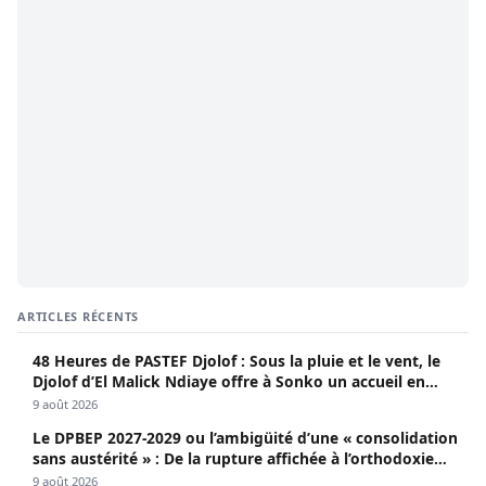
ARTICLES RÉCENTS
48 Heures de PASTEF Djolof : Sous la pluie et le vent, le
Djolof d’El Malick Ndiaye offre à Sonko un accueil en
apothéose
9 août 2026
Le DPBEP 2027-2029 ou l’ambigüité d’une « consolidation
sans austérité » : De la rupture affichée à l’orthodoxie
budgétaire, une analyse critique de la trajectoire
9 août 2026