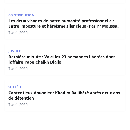
Les deux visages de notre humanité professionnelle : Ent
CONTRIBUTION
Les deux visages de notre humanité professionnelle :
Entre imposture et héroïsme silencieux (Par Pr Moussa
Seydi)
7 août 2026
Dernière minute : Voici les 23 personnes libérées dans l’a
JUSTICE
Dernière minute : Voici les 23 personnes libérées dans
l’affaire Pape Cheikh Diallo
7 août 2026
Contentieux douanier : Khadim Ba libéré après deux ans 
SOCIÉTÉ
Contentieux douanier : Khadim Ba libéré après deux ans
de détention
7 août 2026