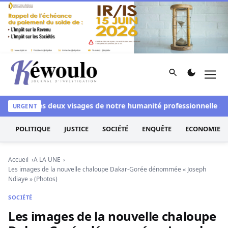
Aller au contenu
Rechercher
Men
Kéwoulo, le premier site d'information et d'investigation d
chi
Les deux visages de notre humanité professionnelle : Entre
URGENT
POLITIQUE
JUSTICE
SOCIÉTÉ
ENQUÊTE
ECONOMIE
Accueil
A LA UNE
Les images de la nouvelle chaloupe Dakar-Gorée dénommée « Joseph
Ndiaye » (Photos)
SOCIÉTÉ
Les images de la nouvelle chaloupe