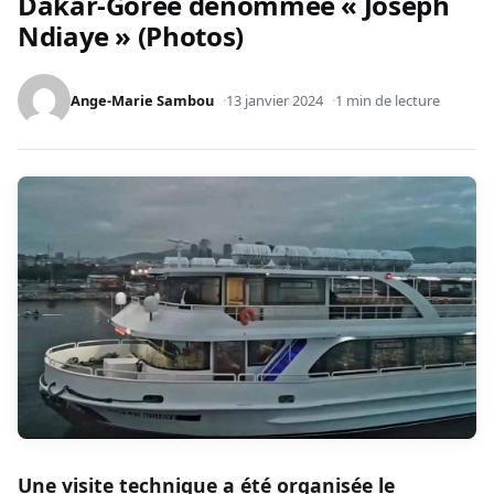
Dakar-Gorée dénommée « Joseph
Ndiaye » (Photos)
Ange-Marie Sambou
13 janvier 2024
1 min de lecture
Une visite technique a été organisée le