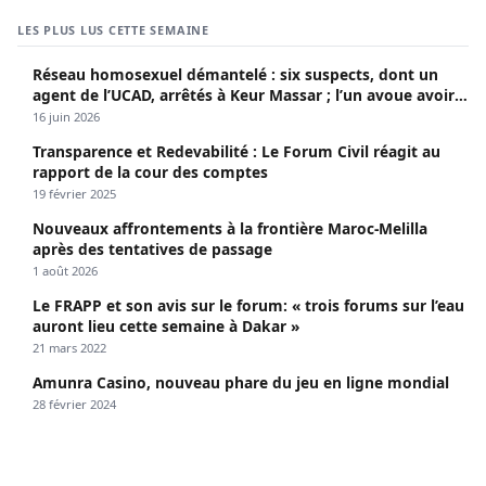
LES PLUS LUS CETTE SEMAINE
Réseau homosexuel démantelé : six suspects, dont un
agent de l’UCAD, arrêtés à Keur Massar ; l’un avoue avoir
propagé le VIH depuis 2018
16 juin 2026
Transparence et Redevabilité : Le Forum Civil réagit au
rapport de la cour des comptes
19 février 2025
Nouveaux affrontements à la frontière Maroc-Melilla
après des tentatives de passage
1 août 2026
Le FRAPP et son avis sur le forum: « trois forums sur l’eau
auront lieu cette semaine à Dakar »
21 mars 2022
Amunra Casino, nouveau phare du jeu en ligne mondial
28 février 2024