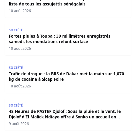
liste de tous les assujettis sénégalais
10 août 2026
Fortes pluies à Touba : 39 millimètres enregistrés samedi
SOCIÉTÉ
Fortes pluies à Touba : 39 millimètres enregistrés
samedi, les inondations refont surface
10 août 2026
Trafic de drogue : la BRS de Dakar met la main sur 1,070 
SOCIÉTÉ
Trafic de drogue : la BRS de Dakar met la main sur 1,070
kg de cocaïne à Sicap Foire
10 août 2026
48 Heures de PASTEF Djolof : Sous la pluie et le vent, le 
SOCIÉTÉ
48 Heures de PASTEF Djolof : Sous la pluie et le vent, le
Djolof d’El Malick Ndiaye offre à Sonko un accueil en
apothéose
9 août 2026