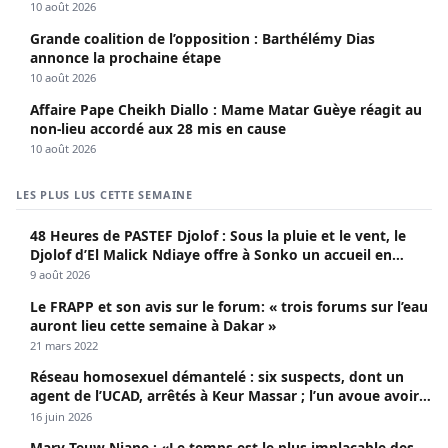
électorales.
10 août 2026
Grande coalition de l’opposition : Barthélémy Dias
annonce la prochaine étape
10 août 2026
Affaire Pape Cheikh Diallo : Mame Matar Guèye réagit au
non-lieu accordé aux 28 mis en cause
10 août 2026
LES PLUS LUS CETTE SEMAINE
48 Heures de PASTEF Djolof : Sous la pluie et le vent, le
Djolof d’El Malick Ndiaye offre à Sonko un accueil en
apothéose
9 août 2026
Le FRAPP et son avis sur le forum: « trois forums sur l’eau
auront lieu cette semaine à Dakar »
21 mars 2022
Réseau homosexuel démantelé : six suspects, dont un
agent de l’UCAD, arrêtés à Keur Massar ; l’un avoue avoir
propagé le VIH depuis 2018
16 juin 2026
Mary Teuw Niane : «Le temps est le plus implacable des