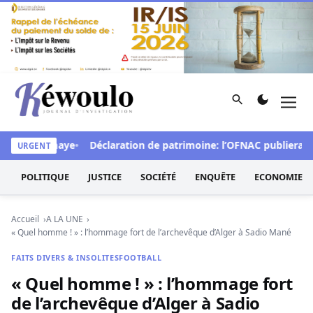
Aller au contenu
Rechercher
Men
Kéwoulo, le premier site d'information et d'investigation d
pelle Diomaye
Déclaration de patrimoine: l’OFNAC publiera ce lund
URGENT
POLITIQUE
JUSTICE
SOCIÉTÉ
ENQUÊTE
ECONOMIE
Accueil
A LA UNE
« Quel homme ! » : l’hommage fort de l’archevêque d’Alger à Sadio Mané
FAITS DIVERS & INSOLITES
FOOTBALL
« Quel homme ! » : l’hommage fort
de l’archevêque d’Alger à Sadio