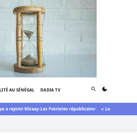
Rechercher
LITÉ AU SÉNÉGAL
DADIA TV
joint Kiiraay-Les Patriotes républicains
« Lesbienne », « sidéen