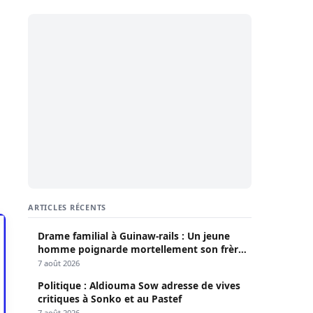
ARTICLES RÉCENTS
Drame familial à Guinaw-rails : Un jeune
homme poignarde mortellement son frère
aîné
7 août 2026
Politique : Aldiouma Sow adresse de vives
critiques à Sonko et au Pastef
7 août 2026