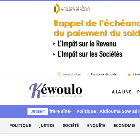
Aller au contenu
A LA UNE
P
Kéwoulo, le premier site d'information et d'inves
rtellement son frère aîné
Politique : Aldiouma Sow adresse de
URGENT
POLITIQUE
JUSTICE
SOCIÉTÉ
ENQUÊTE
ECONOMIE