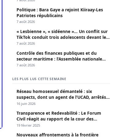
Politique : Bara Gaye a rejoint Kiiraay-Les
Patriotes républicains
7 août 2026
« Lesbienne », « sidéenne »… Un conflit sur
TikTok conduit trois adolescents devant le
parquet
7 août 2026
Contrôle des finances publiques et du
secteur maritime : l’Assemblée nationale
convoque une session extraordinaire
7 août 2026
LES PLUS LUS CETTE SEMAINE
Réseau homosexuel démantelé : six
suspects, dont un agent de l’UCAD, arrêtés à
Keur Massar ; l’un avoue avoir propagé le
16 juin 2026
VIH depuis 2018
Transparence et Redevabilité : Le Forum
Civil réagit au rapport de la cour des
comptes
19 février 2025
Nouveaux affrontements à la frontière