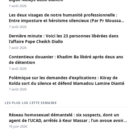
7 août 2026
Les deux visages de notre humanité professionnelle :
Entre imposture et héroïsme silencieux (Par Pr Moussa
Seydi)
7 août 2026
Dernière minute : Voici les 23 personnes libérées dans
l’affaire Pape Cheikh Diallo
7 août 2026
Contentieux douanier : Khadim Ba libéré après deux ans
de détention
7 août 2026
Polémique sur les demandes d’explications : Kiiray de
Kolda sort du silence et défend Mamadou Lamine Dianté
7 août 2026
LES PLUS LUS CETTE SEMAINE
Réseau homosexuel démantelé : six suspects, dont un
agent de l’UCAD, arrêtés à Keur Massar ; l’un avoue avoir
propagé le VIH depuis 2018
16 juin 2026