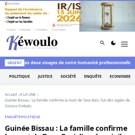
Aller au contenu
Rechercher
Men
Kéwoulo, le premier site d'information et d'investigation d
nchi
Les deux visages de notre humanité professionnelle : Entr
URGENT
POLITIQUE
JUSTICE
SOCIÉTÉ
ENQUÊTE
ECONOMIE
Accueil
A LA UNE
Guinée Bissau : La famille confirme la mort de Tano Bari, l’un des vigiles de
Sissoco Embalo.
ENQUÊTE
POLITIQUE
Guinée Bissau : La famille confirme