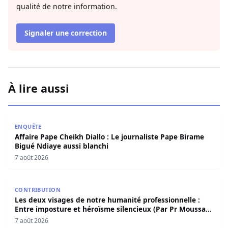
qualité de notre information.
Signaler une correction
À lire aussi
Affaire Pape Cheikh Diallo : Le journaliste Pape Birame B
ENQUÊTE
Affaire Pape Cheikh Diallo : Le journaliste Pape Birame
Bigué Ndiaye aussi blanchi
7 août 2026
Les deux visages de notre humanité professionnelle : Ent
CONTRIBUTION
Les deux visages de notre humanité professionnelle :
Entre imposture et héroïsme silencieux (Par Pr Moussa
Seydi)
7 août 2026