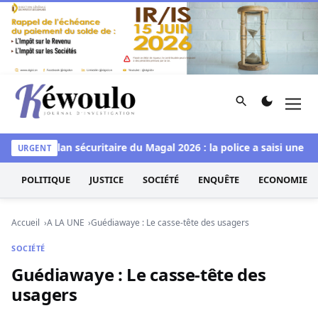
Aller au contenu
Rechercher
Men
Kéwoulo, le premier site d'information et d'investigation d
domp
Bilan sécuritaire du Magal 2026 : la police a saisi une imp
URGENT
POLITIQUE
JUSTICE
SOCIÉTÉ
ENQUÊTE
ECONOMIE
Accueil
A LA UNE
Guédiawaye : Le casse-tête des usagers
SOCIÉTÉ
Guédiawaye : Le casse-tête des
usagers