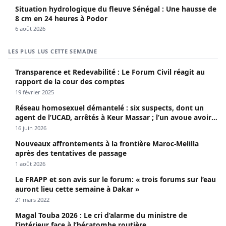
Situation hydrologique du fleuve Sénégal : Une hausse de
8 cm en 24 heures à Podor
6 août 2026
LES PLUS LUS CETTE SEMAINE
Transparence et Redevabilité : Le Forum Civil réagit au
rapport de la cour des comptes
19 février 2025
Réseau homosexuel démantelé : six suspects, dont un
agent de l’UCAD, arrêtés à Keur Massar ; l’un avoue avoir
propagé le VIH depuis 2018
16 juin 2026
Nouveaux affrontements à la frontière Maroc-Melilla
après des tentatives de passage
1 août 2026
Le FRAPP et son avis sur le forum: « trois forums sur l’eau
auront lieu cette semaine à Dakar »
21 mars 2022
Magal Touba 2026 : Le cri d’alarme du ministre de
l’intérieur face à l’hécatombe routière