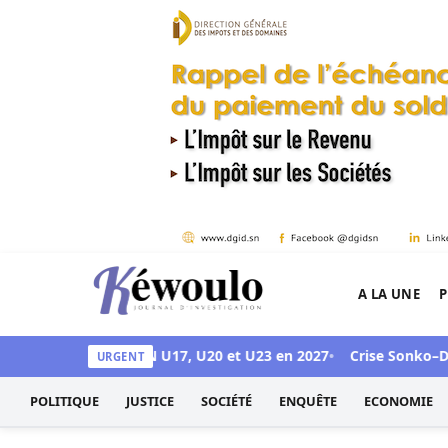
Aller au contenu
A LA UNE
P
Kéwoulo, le premier site d'information et d'inves
 accueillir les CAN U17, U20 et U23 en 2027
Crise Sonko–Diomaye 
URGENT
POLITIQUE
JUSTICE
SOCIÉTÉ
ENQUÊTE
ECONOMIE