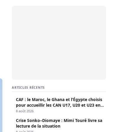
ARTICLES RÉCENTS
CAF : le Maroc, le Ghana et l’Égypte choisis
pour accueillir les CAN U17, U20 et U23 en
2027
8 août 2026
Crise Sonko–Diomaye : Mimi Touré livre sa
lecture de la situation
8 août 2026