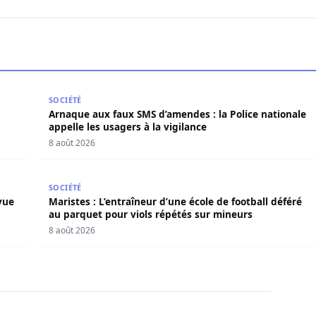
ama salue le processus engagé
Arnaque aux faux SMS d’amendes : la Police nationale
SOCIÉTÉ
Arnaque aux faux SMS d’amendes : la Police nationale
appelle les usagers à la vigilance
8 août 2026
e à vue pour viols sur une mineure de 13 ans
Maristes : L’entraîneur d’une école de football défé
SOCIÉTÉ
vue
Maristes : L’entraîneur d’une école de football déféré
au parquet pour viols répétés sur mineurs
8 août 2026