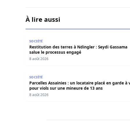
À lire aussi
Restitution des terres à Ndingler : Seydi Gass
SOCIÉTÉ
Restitution des terres à Ndingler : Seydi Gassama
salue le processus engagé
8 août 2026
Parcelles Assainies : un locataire placé en gard
SOCIÉTÉ
Parcelles Assainies : un locataire placé en garde à 
pour viols sur une mineure de 13 ans
8 août 2026