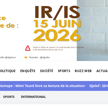
OLITIQUE
ENQUÊTE
SOCIÉTÉ
SPORTS
BUZZ WEB
ACTUA
tigation de l'Afrique.
: Mimi Touré livre sa lecture de la situation
Djolof : Idrissa 
SPORTS
INTERNATIONAL