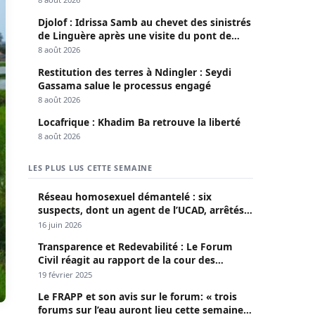
Djolof : Idrissa Samb au chevet des sinistrés
de Linguère après une visite du pont de
Thylla
8 août 2026
Restitution des terres à Ndingler : Seydi
Gassama salue le processus engagé
8 août 2026
Locafrique : Khadim Ba retrouve la liberté
8 août 2026
LES PLUS LUS CETTE SEMAINE
Réseau homosexuel démantelé : six
suspects, dont un agent de l’UCAD, arrêtés à
Keur Massar ; l’un avoue avoir propagé le
16 juin 2026
VIH depuis 2018
Transparence et Redevabilité : Le Forum
Civil réagit au rapport de la cour des
comptes
19 février 2025
Le FRAPP et son avis sur le forum: « trois
forums sur l’eau auront lieu cette semaine à