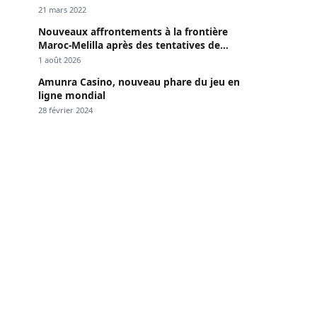
Dakar »
21 mars 2022
Nouveaux affrontements à la frontière
Maroc-Melilla après des tentatives de
passage
1 août 2026
Amunra Casino, nouveau phare du jeu en
ligne mondial
28 février 2024