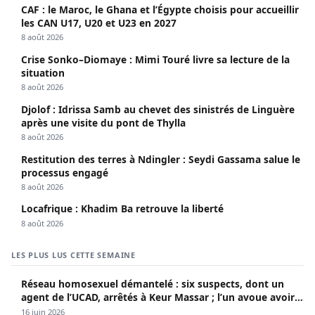
CAF : le Maroc, le Ghana et l’Égypte choisis pour accueillir
les CAN U17, U20 et U23 en 2027
8 août 2026
Crise Sonko–Diomaye : Mimi Touré livre sa lecture de la
situation
8 août 2026
Djolof : Idrissa Samb au chevet des sinistrés de Linguère
après une visite du pont de Thylla
8 août 2026
Restitution des terres à Ndingler : Seydi Gassama salue le
processus engagé
8 août 2026
Locafrique : Khadim Ba retrouve la liberté
8 août 2026
LES PLUS LUS CETTE SEMAINE
Réseau homosexuel démantelé : six suspects, dont un
agent de l’UCAD, arrêtés à Keur Massar ; l’un avoue avoir
propagé le VIH depuis 2018
16 juin 2026