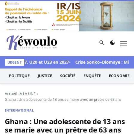
Aller au contenu
Rechercher
Men
Kéwoulo, le premier site d'information et d'investigation d
les CAN U17, U20 et U23 en 2027
Crise Sonko–Diomaye : Mimi Tour
URGENT
POLITIQUE
JUSTICE
SOCIÉTÉ
ENQUÊTE
ECONOMIE
Accueil
A LA UNE
Ghana : Une adolescente de 13 ans se marie avec un prêtre de 63 ans
INTERNATIONAL
Ghana : Une adolescente de 13 ans
se marie avec un prêtre de 63 ans