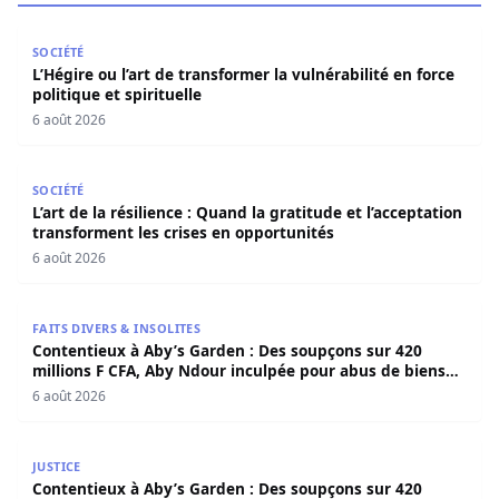
L’Hégire ou l’art de transformer la vulnérabilité en force po
SOCIÉTÉ
L’Hégire ou l’art de transformer la vulnérabilité en force
politique et spirituelle
6 août 2026
L’art de la résilience : Quand la gratitude et l’acceptatio
SOCIÉTÉ
L’art de la résilience : Quand la gratitude et l’acceptation
transforment les crises en opportunités
6 août 2026
Contentieux à Aby’s Garden : Des soupçons sur 420 milli
FAITS DIVERS & INSOLITES
Contentieux à Aby’s Garden : Des soupçons sur 420
millions F CFA, Aby Ndour inculpée pour abus de biens
sociaux
6 août 2026
Contentieux à Aby’s Garden : Des soupçons sur 420 milli
JUSTICE
Contentieux à Aby’s Garden : Des soupçons sur 420