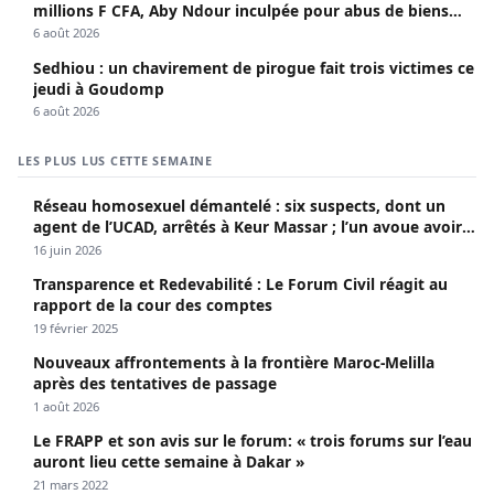
millions F CFA, Aby Ndour inculpée pour abus de biens
sociaux
6 août 2026
Sedhiou : un chavirement de pirogue fait trois victimes ce
jeudi à Goudomp
6 août 2026
LES PLUS LUS CETTE SEMAINE
Réseau homosexuel démantelé : six suspects, dont un
agent de l’UCAD, arrêtés à Keur Massar ; l’un avoue avoir
propagé le VIH depuis 2018
16 juin 2026
Transparence et Redevabilité : Le Forum Civil réagit au
rapport de la cour des comptes
19 février 2025
Nouveaux affrontements à la frontière Maroc-Melilla
après des tentatives de passage
1 août 2026
Le FRAPP et son avis sur le forum: « trois forums sur l’eau
auront lieu cette semaine à Dakar »
21 mars 2022