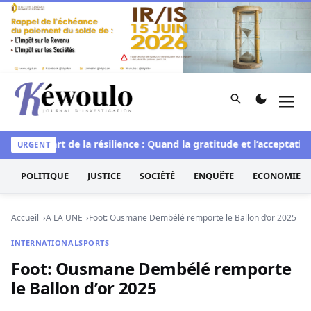
Aller au contenu
Rechercher
Men
Kéwoulo, le premier site d'information et d'investigation d
elle
L’art de la résilience : Quand la gratitude et l’acceptation 
URGENT
POLITIQUE
JUSTICE
SOCIÉTÉ
ENQUÊTE
ECONOMIE
Accueil
A LA UNE
Foot: Ousmane Dembélé remporte le Ballon d’or 2025
INTERNATIONAL
SPORTS
Foot: Ousmane Dembélé remporte
le Ballon d’or 2025