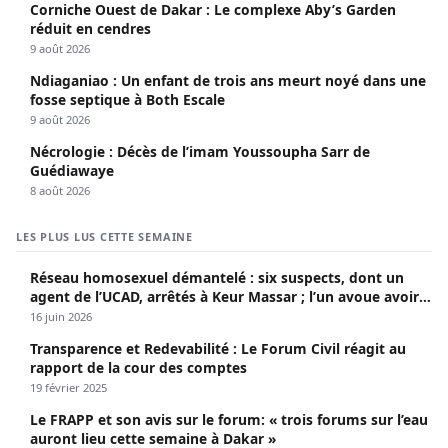
Corniche Ouest de Dakar : Le complexe Aby’s Garden
réduit en cendres
9 août 2026
Ndiaganiao : Un enfant de trois ans meurt noyé dans une
fosse septique à Both Escale
9 août 2026
Nécrologie : Décès de l’imam Youssoupha Sarr de
Guédiawaye
8 août 2026
LES PLUS LUS CETTE SEMAINE
Réseau homosexuel démantelé : six suspects, dont un
agent de l’UCAD, arrêtés à Keur Massar ; l’un avoue avoir
propagé le VIH depuis 2018
16 juin 2026
Transparence et Redevabilité : Le Forum Civil réagit au
rapport de la cour des comptes
19 février 2025
Le FRAPP et son avis sur le forum: « trois forums sur l’eau
auront lieu cette semaine à Dakar »