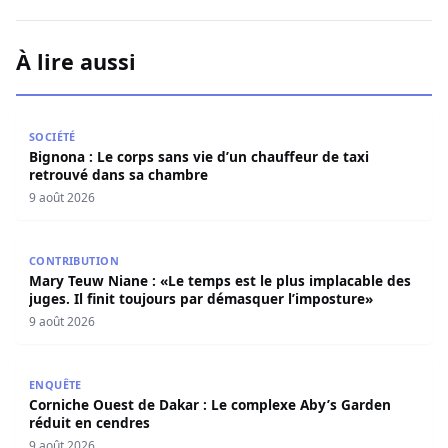
À lire aussi
Bignona : Le corps sans vie d’un chauffeur de taxi retro
SOCIÉTÉ
Bignona : Le corps sans vie d’un chauffeur de taxi
retrouvé dans sa chambre
9 août 2026
Mary Teuw Niane : «Le temps est le plus implacable des ju
CONTRIBUTION
Mary Teuw Niane : «Le temps est le plus implacable des
juges. Il finit toujours par démasquer l’imposture»
9 août 2026
Corniche Ouest de Dakar : Le complexe Aby’s Garden réd
ENQUÊTE
Corniche Ouest de Dakar : Le complexe Aby’s Garden
réduit en cendres
9 août 2026