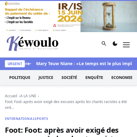
Aller au contenu
Rechercher
Men
Kéwoulo, le premier site d'information et d'investigation d
 sa chambre
Mary Teuw Niane : «Le temps est le plus implacable
URGENT
POLITIQUE
JUSTICE
SOCIÉTÉ
ENQUÊTE
ECONOMIE
Accueil
A LA UNE
Foot: Foot: après avoir exigé des excuses après les chants racistes a été
viré…
INTERNATIONAL
SPORTS
Foot: Foot: après avoir exigé des