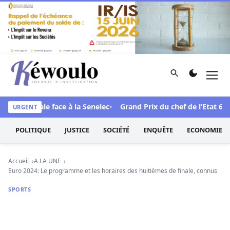
Aller au contenu
Rechercher
Men
Kéwoulo, le premier site d'information et d'investigation d
u scandale face à la Senelec
Grand Prix du chef de l’Etat 61e éd
URGENT
POLITIQUE
JUSTICE
SOCIÉTÉ
ENQUÊTE
ECONOMIE
Accueil
A LA UNE
Euro 2024: Le programme et les horaires des huitièmes de finale, connus
SPORTS