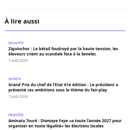
À lire aussi
Ziguinchor : Le bétail foudroyé par la haute tension, les é
ENQUÊTE
Ziguinchor : Le bétail foudroyé par la haute tension, les
éleveurs crient au scandale face à la Senelec
7 août 2026
Grand Prix du chef de l’Etat 61e édition : Le président a 
SPORTS
Grand Prix du chef de l’Etat 61e édition : Le président a
présenté ces ambitions sous le thème du fair-play
7 août 2026
Aminata Touré : Diomaye Faye «a toute l’année 2027 pour o
ENQUÊTE
Aminata Touré : Diomaye Faye «a toute l’année 2027 pour
organiser en toute légalité» les élections locales