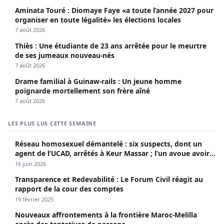
Aminata Touré : Diomaye Faye «a toute l’année 2027 pour
organiser en toute légalité» les élections locales
7 août 2026
Thiès : Une étudiante de 23 ans arrêtée pour le meurtre
de ses jumeaux nouveau-nés
7 août 2026
Drame familial à Guinaw-rails : Un jeune homme
poignarde mortellement son frère aîné
7 août 2026
LES PLUS LUS CETTE SEMAINE
Réseau homosexuel démantelé : six suspects, dont un
agent de l’UCAD, arrêtés à Keur Massar ; l’un avoue avoir
propagé le VIH depuis 2018
16 juin 2026
Transparence et Redevabilité : Le Forum Civil réagit au
rapport de la cour des comptes
19 février 2025
Nouveaux affrontements à la frontière Maroc-Melilla