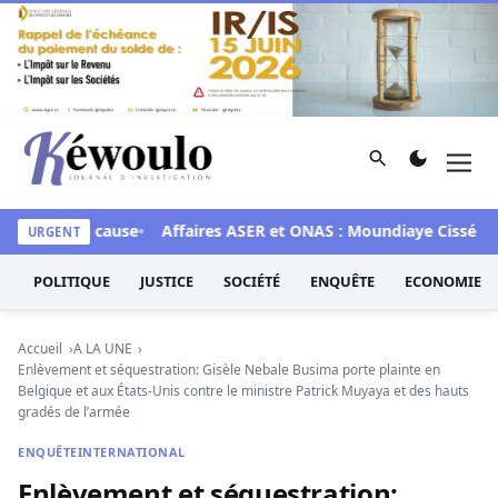
Aller au contenu
Rechercher
Men
Kéwoulo, le premier site d'information et d'investigation d
8 mis en cause
Affaires ASER et ONAS : Moundiaye Cissé plaid
URGENT
POLITIQUE
JUSTICE
SOCIÉTÉ
ENQUÊTE
ECONOMIE
Accueil
A LA UNE
Enlèvement et séquestration: Gisèle Nebale Busima porte plainte en
Belgique et aux États-Unis contre le ministre Patrick Muyaya et des hauts
gradés de l’armée
ENQUÊTE
INTERNATIONAL
Enlèvement et séquestration: