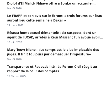
Djolof d’El Malick Ndiaye offre à Sonko un accueil en
apothéose
9 août 2026
Le FRAPP et son avis sur le forum: « trois forums sur l’eau
auront lieu cette semaine à Dakar »
21 mars 2022
Réseau homosexuel démantelé : six suspects, dont un
agent de l’UCAD, arrêtés à Keur Massar ; l’un avoue avoir
propagé le VIH depuis 2018
16 juin 2026
Mary Teuw Niane : «Le temps est le plus implacable des
juges. Il finit toujours par démasquer l’imposture»
9 août 2026
Transparence et Redevabilité : Le Forum Civil réagit au
rapport de la cour des comptes
19 février 2025