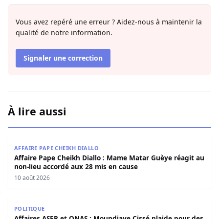
Vous avez repéré une erreur ? Aidez-nous à maintenir la
qualité de notre information.
Signaler une correction
À lire aussi
Affaire Pape Cheikh Diallo : Mame Matar Guèye réagit au
AFFAIRE PAPE CHEIKH DIALLO
Affaire Pape Cheikh Diallo : Mame Matar Guèye réagit au
non-lieu accordé aux 28 mis en cause
10 août 2026
Affaires ASER et ONAS : Moundiaye Cissé plaide pour de
POLITIQUE
Affaires ASER et ONAS : Moundiaye Cissé plaide pour des