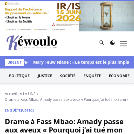
Aller au contenu
Rechercher
Men
Kéwoulo, le premier site d'information et d'investigation d
sa chambre
Mary Teuw Niane : «Le temps est le plus implacable 
URGENT
POLITIQUE
JUSTICE
SOCIÉTÉ
ENQUÊTE
ECONOMIE
Accueil
A LA UNE
Drame à Fass Mbao: Amady passe aux aveux « Pourquoi j’ai tué mon ami »
ENQUÊTE
JUSTICE
Drame à Fass Mbao: Amady passe
aux aveux « Pourquoi j’ai tué mon