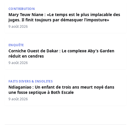
Mary Teuw Niane : «Le temps est le plus implacable des ju
CONTRIBUTION
Mary Teuw Niane : «Le temps est le plus implacable des
juges. Il finit toujours par démasquer l’imposture»
9 août 2026
Corniche Ouest de Dakar : Le complexe Aby’s Garden réd
ENQUÊTE
Corniche Ouest de Dakar : Le complexe Aby’s Garden
réduit en cendres
9 août 2026
Ndiaganiao : Un enfant de trois ans meurt noyé dans une
FAITS DIVERS & INSOLITES
Ndiaganiao : Un enfant de trois ans meurt noyé dans
une fosse septique à Both Escale
9 août 2026