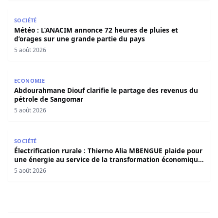
Météo : L’ANACIM annonce 72 heures de pluies et d’orage
SOCIÉTÉ
Météo : L’ANACIM annonce 72 heures de pluies et
d’orages sur une grande partie du pays
5 août 2026
Abdourahmane Diouf clarifie le partage des revenus du
ECONOMIE
Abdourahmane Diouf clarifie le partage des revenus du
pétrole de Sangomar
5 août 2026
Électrification rurale : Thierno Alia MBENGUE plaide pou
SOCIÉTÉ
Électrification rurale : Thierno Alia MBENGUE plaide pour
une énergie au service de la transformation économique
et sociale du Sénégal
5 août 2026