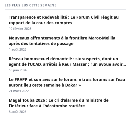
LES PLUS LUS CETTE SEMAINE
Transparence et Redevabilité : Le Forum Civil réagit au
rapport de la cour des comptes
19 février 2025
Nouveaux affrontements à la frontière Maroc-Melilla
après des tentatives de passage
1 août 2026
Réseau homosexuel démantelé : six suspects, dont un
agent de l’UCAD, arrêtés à Keur Massar ; l’un avoue avoir
propagé le VIH depuis 2018
16 juin 2026
Le FRAPP et son avis sur le forum: « trois forums sur l’eau
auront lieu cette semaine à Dakar »
21 mars 2022
Magal Touba 2026 : Le cri d’alarme du ministre de
l’intérieur face à l’hécatombe routière
3 août 2026