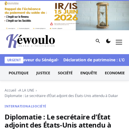
Aller au contenu
Rechercher
Men
Kéwoulo, le premier site d'information et d'investigation d
FCFA en faveur du Sénégal
Déclaration de patrimoine : L’Oside
URGENT
POLITIQUE
JUSTICE
SOCIÉTÉ
ENQUÊTE
ECONOMIE
Accueil
A LA UNE
Diplomatie : Le secrétaire d’État adjoint des États-Unis attendu à Dakar
INTERNATIONAL
SOCIÉTÉ
Diplomatie : Le secrétaire d’État
adjoint des États-Unis attendu à