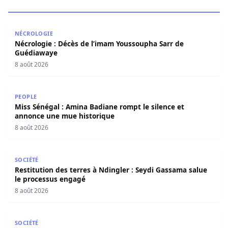
Nécrologie : Décès de l’imam Youssoupha Sarr de Guédi
NÉCROLOGIE
Nécrologie : Décès de l’imam Youssoupha Sarr de
Guédiawaye
8 août 2026
Miss Sénégal : Amina Badiane rompt le silence et annon
PEOPLE
Miss Sénégal : Amina Badiane rompt le silence et
annonce une mue historique
8 août 2026
Restitution des terres à Ndingler : Seydi Gassama salue 
SOCIÉTÉ
Restitution des terres à Ndingler : Seydi Gassama salue
le processus engagé
8 août 2026
Arnaque aux faux SMS d’amendes : la Police nationale appe
SOCIÉTÉ