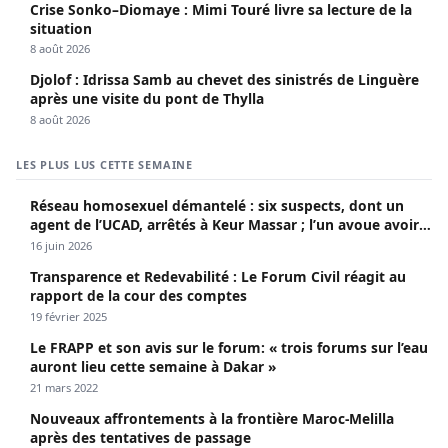
Crise Sonko–Diomaye : Mimi Touré livre sa lecture de la
situation
8 août 2026
Djolof : Idrissa Samb au chevet des sinistrés de Linguère
après une visite du pont de Thylla
8 août 2026
LES PLUS LUS CETTE SEMAINE
Réseau homosexuel démantelé : six suspects, dont un
agent de l’UCAD, arrêtés à Keur Massar ; l’un avoue avoir
propagé le VIH depuis 2018
16 juin 2026
Transparence et Redevabilité : Le Forum Civil réagit au
rapport de la cour des comptes
19 février 2025
Le FRAPP et son avis sur le forum: « trois forums sur l’eau
auront lieu cette semaine à Dakar »
21 mars 2022
Nouveaux affrontements à la frontière Maroc-Melilla
après des tentatives de passage