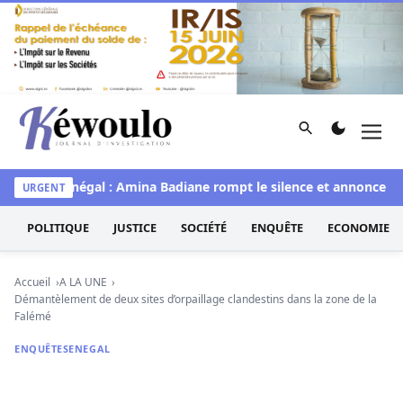
Aller au contenu
Rechercher
Men
Kéwoulo, le premier site d'information et d'investigation d
Miss Sénégal : Amina Badiane rompt le silence et annonce une 
URGENT
POLITIQUE
JUSTICE
SOCIÉTÉ
ENQUÊTE
ECONOMIE
Accueil
A LA UNE
Démantèlement de deux sites d’orpaillage clandestins dans la zone de la
Falémé
ENQUÊTE
SENEGAL