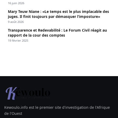
propagé le VIH depuis 2018
16 juin 2026
Mary Teuw Niane : «Le temps est le plus implacable des
juges. Il finit toujours par démasquer l’imposture»
9 août 2026
Transparence et Redevabilité : Le Forum Civil réagit au
rapport de la cour des comptes
19 février 2025
Kewoulo.info est le premier site d'investigation de l'Afrique
de l'Ouest