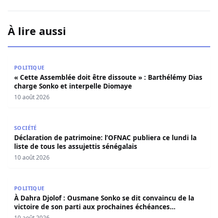
À lire aussi
« Cette Assemblée doit être dissoute » : Barthélémy Dias
POLITIQUE
« Cette Assemblée doit être dissoute » : Barthélémy Dias
charge Sonko et interpelle Diomaye
10 août 2026
Déclaration de patrimoine: l’OFNAC publiera ce lundi la lis
SOCIÉTÉ
Déclaration de patrimoine: l’OFNAC publiera ce lundi la
liste de tous les assujettis sénégalais
10 août 2026
À Dahra Djolof : Ousmane Sonko se dit convaincu de la vi
POLITIQUE
À Dahra Djolof : Ousmane Sonko se dit convaincu de la
victoire de son parti aux prochaines échéances
électorales.
10 août 2026