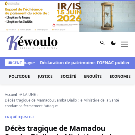
Aller au contenu
Rechercher
Men
Kéwoulo, le premier site d'information et d'investigation d
elle Diomaye
Déclaration de patrimoine: l’OFNAC publiera ce lund
URGENT
POLITIQUE
JUSTICE
SOCIÉTÉ
ENQUÊTE
ECONOMIE
Accueil
A LA UNE
Décès tragique de Mamadou Samba Diallo : le Ministère de la Santé
condamne fermement l’attaque
ENQUÊTE
JUSTICE
Décès tragique de Mamadou