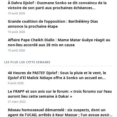
À Dahra Djolof : Ousmane Sonko se dit convaincu de la
victoire de son parti aux prochaines échéances
électorales.
10 août 2026
Grande coalition de l’opposition : Barthélémy Dias
annonce la prochaine étape
10 août 2026
Affaire Pape Cheikh Diallo : Mame Matar Guèye réagit au
non-lieu accordé aux 28 mis en cause
10 août 2026
LES PLUS LUS CETTE SEMAINE
48 Heures de PASTEF Djolof : Sous la pluie et le vent, le
Djolof d’El Malick Ndiaye offre à Sonko un accueil en
apothéose
9 août 2026
Le FRAPP et son avis sur le forum: « trois forums sur l’eau
auront lieu cette semaine à Dakar »
21 mars 2022
Réseau homosexuel démantelé : six suspects, dont un
agent de l’UCAD, arrêtés à Keur Massar ; l’un avoue avoir