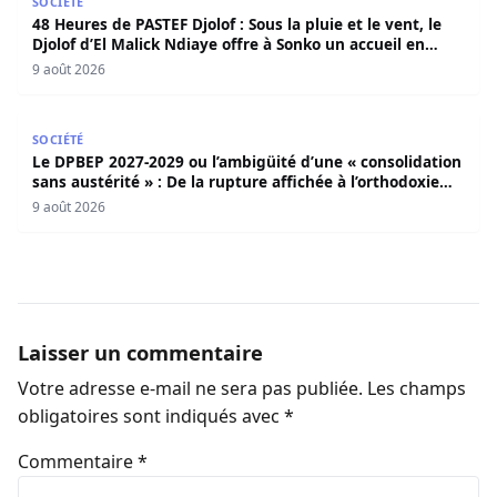
SOCIÉTÉ
48 Heures de PASTEF Djolof : Sous la pluie et le vent, le
Djolof d’El Malick Ndiaye offre à Sonko un accueil en
apothéose
9 août 2026
Le DPBEP 2027-2029 ou l’ambigüité d’une « consolidation s
SOCIÉTÉ
Le DPBEP 2027-2029 ou l’ambigüité d’une « consolidation
sans austérité » : De la rupture affichée à l’orthodoxie
budgétaire, une analyse critique de la trajectoire
9 août 2026
économique sénégalaise (Par Dr. Seydina Oumar Seye)
Laisser un commentaire
Votre adresse e-mail ne sera pas publiée.
Les champs
obligatoires sont indiqués avec
*
Commentaire
*