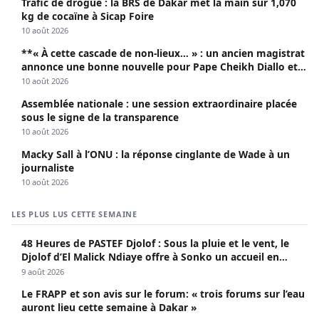
Trafic de drogue : la BRS de Dakar met la main sur 1,070
kg de cocaïne à Sicap Foire
10 août 2026
**« À cette cascade de non-lieux… » : un ancien magistrat
annonce une bonne nouvelle pour Pape Cheikh Diallo et
Cie**
10 août 2026
Assemblée nationale : une session extraordinaire placée
sous le signe de la transparence
10 août 2026
Macky Sall à l’ONU : la réponse cinglante de Wade à un
journaliste
10 août 2026
LES PLUS LUS CETTE SEMAINE
48 Heures de PASTEF Djolof : Sous la pluie et le vent, le
Djolof d’El Malick Ndiaye offre à Sonko un accueil en
apothéose
9 août 2026
Le FRAPP et son avis sur le forum: « trois forums sur l’eau
auront lieu cette semaine à Dakar »