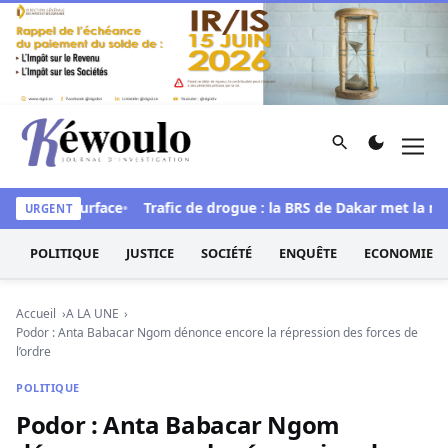
Aller au contenu
Rechercher
Men
Kéwoulo, le premier site d'information et d'investigation d
s refont surface
Trafic de drogue : la BRS de Dakar met la main 
URGENT
POLITIQUE
JUSTICE
SOCIÉTÉ
ENQUÊTE
ECONOMIE
Accueil
A LA UNE
Podor : Anta Babacar Ngom dénonce encore la répression des forces de
l’ordre
POLITIQUE
Podor : Anta Babacar Ngom