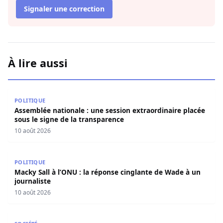
Signaler une correction
À lire aussi
Assemblée nationale : une session extraordinaire placée 
POLITIQUE
Assemblée nationale : une session extraordinaire placée
sous le signe de la transparence
10 août 2026
Macky Sall à l’ONU : la réponse cinglante de Wade à un jo
POLITIQUE
Macky Sall à l’ONU : la réponse cinglante de Wade à un
journaliste
10 août 2026
48 Heures de PASTEF Djolof : Sous la pluie et le vent, le 