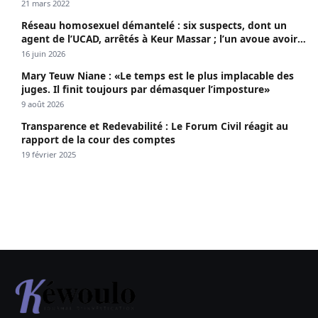
21 mars 2022
Réseau homosexuel démantelé : six suspects, dont un
agent de l’UCAD, arrêtés à Keur Massar ; l’un avoue avoir
propagé le VIH depuis 2018
16 juin 2026
Mary Teuw Niane : «Le temps est le plus implacable des
juges. Il finit toujours par démasquer l’imposture»
9 août 2026
Transparence et Redevabilité : Le Forum Civil réagit au
rapport de la cour des comptes
19 février 2025