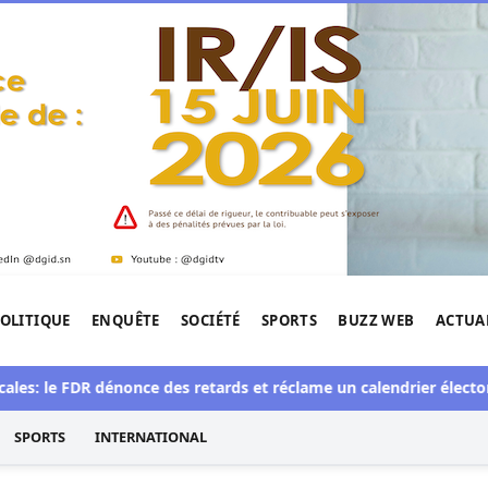
OLITIQUE
ENQUÊTE
SOCIÉTÉ
SPORTS
BUZZ WEB
ACTUA
tigation de l'Afrique.
le FDR dénonce des retards et réclame un calendrier électoral clai
SPORTS
INTERNATIONAL