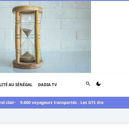
Rechercher
LITÉ AU SÉNÉGAL
DADIA TV
r
9.600 voyageurs transportés : Les GTS dressent un bilan posi