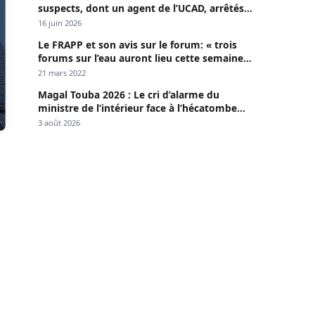
suspects, dont un agent de l’UCAD, arrêtés à
Keur Massar ; l’un avoue avoir propagé le
16 juin 2026
VIH depuis 2018
Le FRAPP et son avis sur le forum: « trois
forums sur l’eau auront lieu cette semaine à
Dakar »
21 mars 2022
Magal Touba 2026 : Le cri d’alarme du
ministre de l’intérieur face à l’hécatombe
routière
3 août 2026