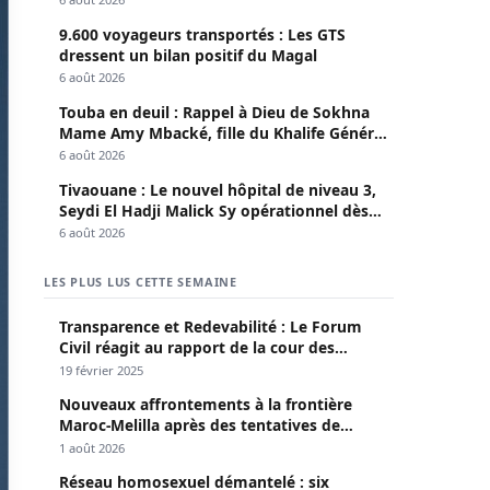
9.600 voyageurs transportés : Les GTS
dressent un bilan positif du Magal
6 août 2026
Touba en deuil : Rappel à Dieu de Sokhna
Mame Amy Mbacké, fille du Khalife Général
des Mourides
6 août 2026
Tivaouane : Le nouvel hôpital de niveau 3,
Seydi El Hadji Malick Sy opérationnel dès
lundi
6 août 2026
LES PLUS LUS CETTE SEMAINE
Transparence et Redevabilité : Le Forum
Civil réagit au rapport de la cour des
comptes
19 février 2025
Nouveaux affrontements à la frontière
Maroc-Melilla après des tentatives de
passage
1 août 2026
Réseau homosexuel démantelé : six