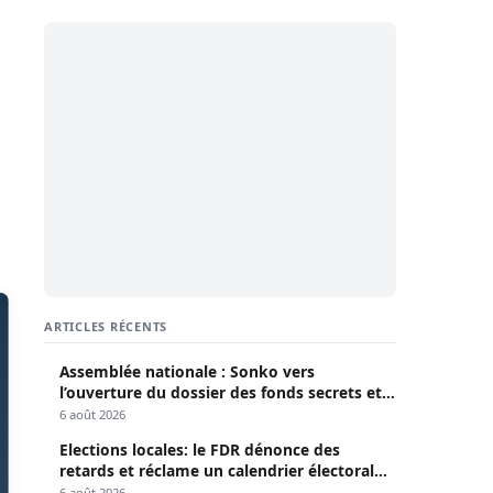
ARTICLES RÉCENTS
Assemblée nationale : Sonko vers
l’ouverture du dossier des fonds secrets et
de la déclaration de patrimoine
6 août 2026
Elections locales: le FDR dénonce des
retards et réclame un calendrier électoral
clair
6 août 2026