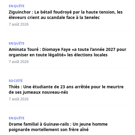
Ziguinchor : Le bétail foudroyé par la haute tension, les é
ENQUÊTE
Ziguinchor : Le bétail foudroyé par la haute tension, les
éleveurs crient au scandale face à la Senelec
7 août 2026
Aminata Touré : Diomaye Faye «a toute l’année 2027 pour o
ENQUÊTE
Aminata Touré : Diomaye Faye «a toute l’année 2027 pour
organiser en toute légalité» les élections locales
7 août 2026
Thiès : Une étudiante de 23 ans arrêtée pour le meurtre
SOCIÉTÉ
Thiès : Une étudiante de 23 ans arrêtée pour le meurtre
de ses jumeaux nouveau-nés
7 août 2026
Drame familial à Guinaw-rails : Un jeune homme poignar
ENQUÊTE
Drame familial à Guinaw-rails : Un jeune homme
poignarde mortellement son frère aîné