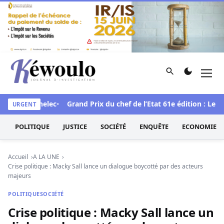
Aller au contenu
Rechercher
Men
Kéwoulo, le premier site d'information et d'investigation d
à la Senelec
Grand Prix du chef de l’Etat 61e édition : Le prési
URGENT
POLITIQUE
JUSTICE
SOCIÉTÉ
ENQUÊTE
ECONOMIE
Accueil
A LA UNE
Crise politique : Macky Sall lance un dialogue boycotté par des acteurs
majeurs
POLITIQUE
SOCIÉTÉ
Crise politique : Macky Sall lance un