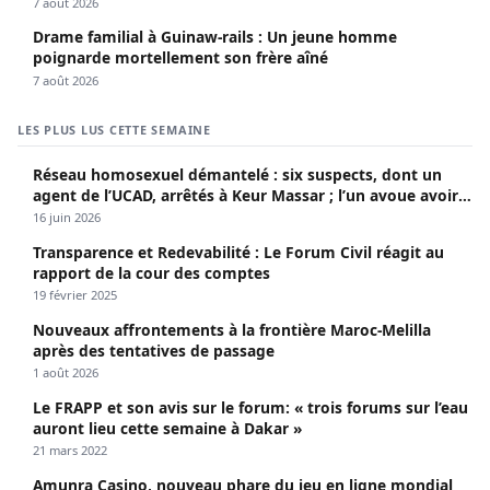
7 août 2026
Drame familial à Guinaw-rails : Un jeune homme
poignarde mortellement son frère aîné
7 août 2026
LES PLUS LUS CETTE SEMAINE
Réseau homosexuel démantelé : six suspects, dont un
agent de l’UCAD, arrêtés à Keur Massar ; l’un avoue avoir
propagé le VIH depuis 2018
16 juin 2026
Transparence et Redevabilité : Le Forum Civil réagit au
rapport de la cour des comptes
19 février 2025
Nouveaux affrontements à la frontière Maroc-Melilla
après des tentatives de passage
1 août 2026
Le FRAPP et son avis sur le forum: « trois forums sur l’eau
auront lieu cette semaine à Dakar »
21 mars 2022
Amunra Casino, nouveau phare du jeu en ligne mondial