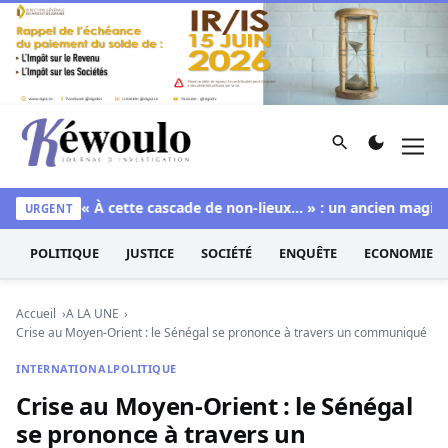
Aller au contenu
Rechercher
Men
Kéwoulo, le premier site d'information et d'investigation d
ire
**« À cette cascade de non-lieux… » : un ancien magistrat
URGENT
POLITIQUE
JUSTICE
SOCIÉTÉ
ENQUÊTE
ECONOMIE
Accueil
A LA UNE
Crise au Moyen-Orient : le Sénégal se prononce à travers un communiqué
INTERNATIONAL
POLITIQUE
Crise au Moyen-Orient : le Sénégal
se prononce à travers un