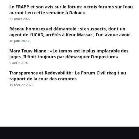
Le FRAPP et son avis sur le forum: « trois forums sur l’eau
auront lieu cette semaine à Dakar »
21 mars 2022
Réseau homosexuel démantelé : six suspects, dont un
agent de l’UCAD, arrêtés à Keur Massar ; l’un avoue avoir
propagé le VIH depuis 2018
16 juin 2026
Mary Teuw Niane : «Le temps est le plus implacable des
juges. Il finit toujours par démasquer l’imposture»
9 août 2026
Transparence et Redevabilité : Le Forum Civil réagit au
rapport de la cour des comptes
19 février 2025