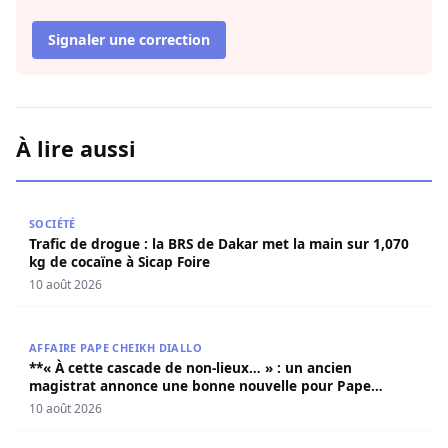
Signaler une correction
À lire aussi
Trafic de drogue : la BRS de Dakar met la main sur 1,070 
SOCIÉTÉ
Trafic de drogue : la BRS de Dakar met la main sur 1,070
kg de cocaïne à Sicap Foire
10 août 2026
**« À cette cascade de non-lieux… » : un ancien magistr
AFFAIRE PAPE CHEIKH DIALLO
**« À cette cascade de non-lieux… » : un ancien
magistrat annonce une bonne nouvelle pour Pape
Cheikh Diallo et Cie**
10 août 2026