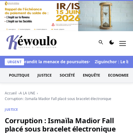
Aller au contenu
Rechercher
Men
Kéwoulo, le premier site d'information et d'investigation d
al » et brandit la menace de poursuites
Ziguinchor : Le bétail 
URGENT
POLITIQUE
JUSTICE
SOCIÉTÉ
ENQUÊTE
ECONOMIE
Accueil
A LA UNE
Corruption : Ismaïla Madior Fall placé sous bracelet électronique
JUSTICE
Corruption : Ismaïla Madior Fall
placé sous bracelet électronique