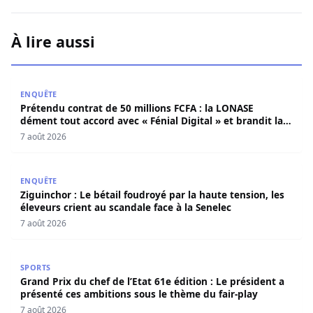
À lire aussi
Prétendu contrat de 50 millions FCFA : la LONASE dément t
ENQUÊTE
Prétendu contrat de 50 millions FCFA : la LONASE
dément tout accord avec « Fénial Digital » et brandit la
menace de poursuites
7 août 2026
Ziguinchor : Le bétail foudroyé par la haute tension, les é
ENQUÊTE
Ziguinchor : Le bétail foudroyé par la haute tension, les
éleveurs crient au scandale face à la Senelec
7 août 2026
Grand Prix du chef de l’Etat 61e édition : Le président a 
SPORTS
Grand Prix du chef de l’Etat 61e édition : Le président a
présenté ces ambitions sous le thème du fair-play
7 août 2026