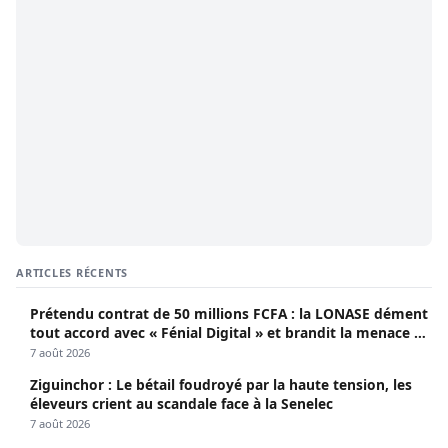
ARTICLES RÉCENTS
Prétendu contrat de 50 millions FCFA : la LONASE dément
tout accord avec « Fénial Digital » et brandit la menace de
poursuites
7 août 2026
Ziguinchor : Le bétail foudroyé par la haute tension, les
éleveurs crient au scandale face à la Senelec
7 août 2026