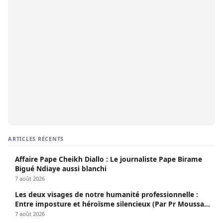
ARTICLES RÉCENTS
Affaire Pape Cheikh Diallo : Le journaliste Pape Birame
Bigué Ndiaye aussi blanchi
7 août 2026
Les deux visages de notre humanité professionnelle :
Entre imposture et héroïsme silencieux (Par Pr Moussa
Seydi)
7 août 2026