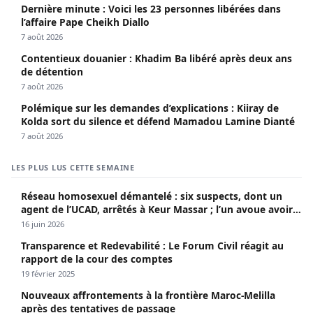
Dernière minute : Voici les 23 personnes libérées dans
l’affaire Pape Cheikh Diallo
7 août 2026
Contentieux douanier : Khadim Ba libéré après deux ans
de détention
7 août 2026
Polémique sur les demandes d’explications : Kiiray de
Kolda sort du silence et défend Mamadou Lamine Dianté
7 août 2026
LES PLUS LUS CETTE SEMAINE
Réseau homosexuel démantelé : six suspects, dont un
agent de l’UCAD, arrêtés à Keur Massar ; l’un avoue avoir
propagé le VIH depuis 2018
16 juin 2026
Transparence et Redevabilité : Le Forum Civil réagit au
rapport de la cour des comptes
19 février 2025
Nouveaux affrontements à la frontière Maroc-Melilla
après des tentatives de passage