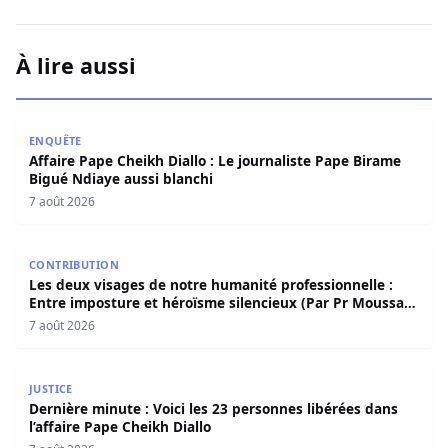
À lire aussi
Affaire Pape Cheikh Diallo : Le journaliste Pape Birame B
ENQUÊTE
Affaire Pape Cheikh Diallo : Le journaliste Pape Birame
Bigué Ndiaye aussi blanchi
7 août 2026
Les deux visages de notre humanité professionnelle : Ent
CONTRIBUTION
Les deux visages de notre humanité professionnelle :
Entre imposture et héroïsme silencieux (Par Pr Moussa
Seydi)
7 août 2026
Dernière minute : Voici les 23 personnes libérées dans l’a
JUSTICE
Dernière minute : Voici les 23 personnes libérées dans
l’affaire Pape Cheikh Diallo