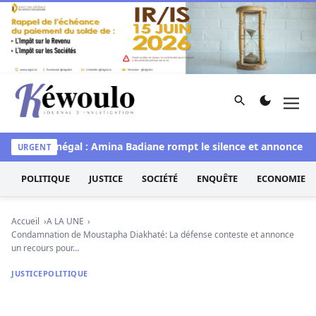
Aller au contenu
Rechercher
Men
Kéwoulo, le premier site d'information et d'investigation d
Miss Sénégal : Amina Badiane rompt le silence et annonce une
URGENT
POLITIQUE
JUSTICE
SOCIÉTÉ
ENQUÊTE
ECONOMIE
Accueil
A LA UNE
Condamnation de Moustapha Diakhaté: La défense conteste et annonce
un recours pour…
JUSTICE
POLITIQUE