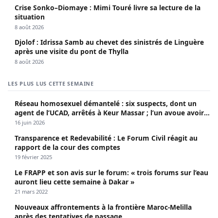
Crise Sonko–Diomaye : Mimi Touré livre sa lecture de la
situation
8 août 2026
Djolof : Idrissa Samb au chevet des sinistrés de Linguère
après une visite du pont de Thylla
8 août 2026
LES PLUS LUS CETTE SEMAINE
Réseau homosexuel démantelé : six suspects, dont un
agent de l’UCAD, arrêtés à Keur Massar ; l’un avoue avoir
propagé le VIH depuis 2018
16 juin 2026
Transparence et Redevabilité : Le Forum Civil réagit au
rapport de la cour des comptes
19 février 2025
Le FRAPP et son avis sur le forum: « trois forums sur l’eau
auront lieu cette semaine à Dakar »
21 mars 2022
Nouveaux affrontements à la frontière Maroc-Melilla
après des tentatives de passage