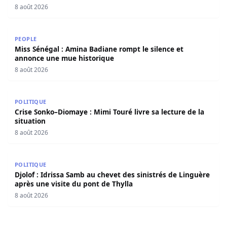
8 août 2026
Miss Sénégal : Amina Badiane rompt le silence et annon
PEOPLE
Miss Sénégal : Amina Badiane rompt le silence et
annonce une mue historique
8 août 2026
Crise Sonko–Diomaye : Mimi Touré livre sa lecture de la s
POLITIQUE
Crise Sonko–Diomaye : Mimi Touré livre sa lecture de la
situation
8 août 2026
Djolof : Idrissa Samb au chevet des sinistrés de Linguère 
POLITIQUE
Djolof : Idrissa Samb au chevet des sinistrés de Linguère
après une visite du pont de Thylla
8 août 2026