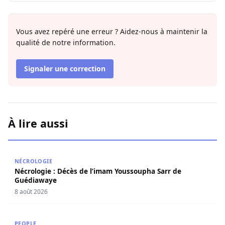
Vous avez repéré une erreur ? Aidez-nous à maintenir la
qualité de notre information.
Signaler une correction
À lire aussi
Nécrologie : Décès de l’imam Youssoupha Sarr de Guédi
NÉCROLOGIE
Nécrologie : Décès de l’imam Youssoupha Sarr de
Guédiawaye
8 août 2026
Miss Sénégal : Amina Badiane rompt le silence et annon
PEOPLE