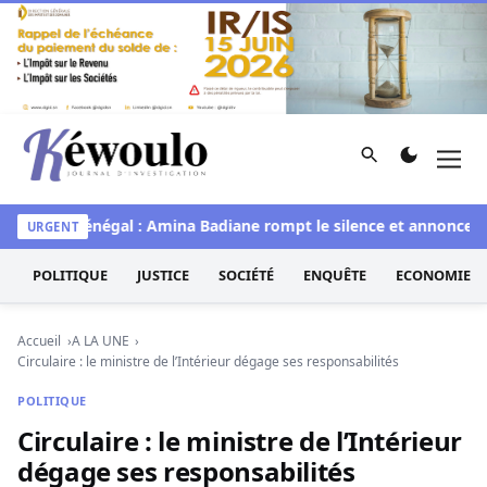
Aller au contenu
Rechercher
Men
Kéwoulo, le premier site d'information et d'investigation d
Miss Sénégal : Amina Badiane rompt le silence et annonce une
URGENT
POLITIQUE
JUSTICE
SOCIÉTÉ
ENQUÊTE
ECONOMIE
Accueil
A LA UNE
Circulaire : le ministre de l’Intérieur dégage ses responsabilités
POLITIQUE
Circulaire : le ministre de l’Intérieur
dégage ses responsabilités