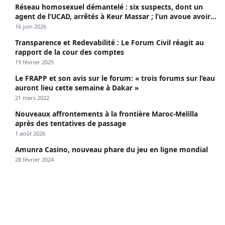
Réseau homosexuel démantelé : six suspects, dont un
agent de l’UCAD, arrêtés à Keur Massar ; l’un avoue avoir
propagé le VIH depuis 2018
16 juin 2026
Transparence et Redevabilité : Le Forum Civil réagit au
rapport de la cour des comptes
19 février 2025
Le FRAPP et son avis sur le forum: « trois forums sur l’eau
auront lieu cette semaine à Dakar »
21 mars 2022
Nouveaux affrontements à la frontière Maroc-Melilla
après des tentatives de passage
1 août 2026
Amunra Casino, nouveau phare du jeu en ligne mondial
28 février 2024