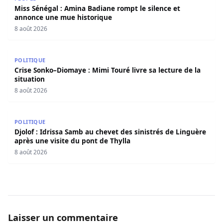
Miss Sénégal : Amina Badiane rompt le silence et
annonce une mue historique
8 août 2026
Crise Sonko–Diomaye : Mimi Touré livre sa lecture de la s
POLITIQUE
Crise Sonko–Diomaye : Mimi Touré livre sa lecture de la
situation
8 août 2026
Djolof : Idrissa Samb au chevet des sinistrés de Linguère 
POLITIQUE
Djolof : Idrissa Samb au chevet des sinistrés de Linguère
après une visite du pont de Thylla
8 août 2026
Laisser un commentaire