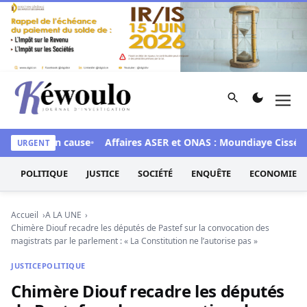
Aller au contenu
Rechercher
Men
Kéwoulo, le premier site d'information et d'investigation d
 28 mis en cause
Affaires ASER et ONAS : Moundiaye Cissé plai
URGENT
POLITIQUE
JUSTICE
SOCIÉTÉ
ENQUÊTE
ECONOMIE
Accueil
A LA UNE
Chimère Diouf recadre les députés de Pastef sur la convocation des
magistrats par le parlement : « La Constitution ne l’autorise pas »
JUSTICE
POLITIQUE
Chimère Diouf recadre les députés