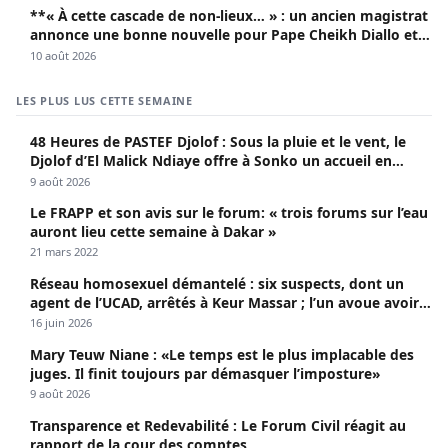
**« À cette cascade de non-lieux… » : un ancien magistrat
annonce une bonne nouvelle pour Pape Cheikh Diallo et
Cie**
10 août 2026
LES PLUS LUS CETTE SEMAINE
48 Heures de PASTEF Djolof : Sous la pluie et le vent, le
Djolof d’El Malick Ndiaye offre à Sonko un accueil en
apothéose
9 août 2026
Le FRAPP et son avis sur le forum: « trois forums sur l’eau
auront lieu cette semaine à Dakar »
21 mars 2022
Réseau homosexuel démantelé : six suspects, dont un
agent de l’UCAD, arrêtés à Keur Massar ; l’un avoue avoir
propagé le VIH depuis 2018
16 juin 2026
Mary Teuw Niane : «Le temps est le plus implacable des
juges. Il finit toujours par démasquer l’imposture»
9 août 2026
Transparence et Redevabilité : Le Forum Civil réagit au
rapport de la cour des comptes