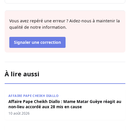
Vous avez repéré une erreur ? Aidez-nous à maintenir la
qualité de notre information.
Signaler une correction
À lire aussi
Affaire Pape Cheikh Diallo : Mame Matar Guèye réagit au
AFFAIRE PAPE CHEIKH DIALLO
Affaire Pape Cheikh Diallo : Mame Matar Guèye réagit au
non-lieu accordé aux 28 mis en cause
10 août 2026
Affaires ASER et ONAS : Moundiaye Cissé plaide pour de