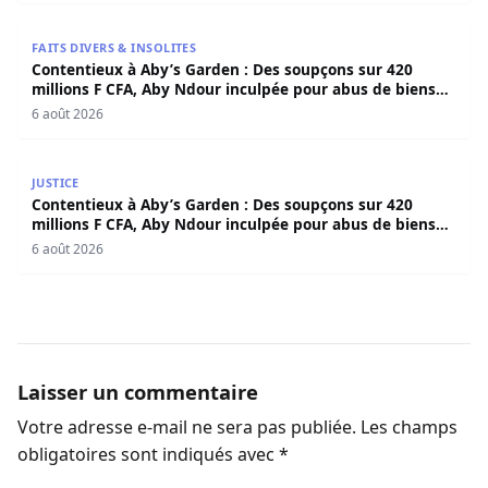
Contentieux à Aby’s Garden : Des soupçons sur 420 milli
FAITS DIVERS & INSOLITES
Contentieux à Aby’s Garden : Des soupçons sur 420
millions F CFA, Aby Ndour inculpée pour abus de biens
sociaux
6 août 2026
Contentieux à Aby’s Garden : Des soupçons sur 420 milli
JUSTICE
Contentieux à Aby’s Garden : Des soupçons sur 420
millions F CFA, Aby Ndour inculpée pour abus de biens
sociaux
6 août 2026
Laisser un commentaire
Votre adresse e-mail ne sera pas publiée.
Les champs
obligatoires sont indiqués avec
*