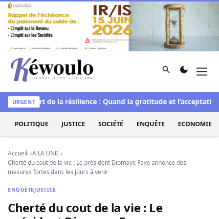
Aller au contenu
Rechercher
Men
Kéwoulo, le premier site d'information et d'investigation d
elle
L’art de la résilience : Quand la gratitude et l’acceptation
URGENT
POLITIQUE
JUSTICE
SOCIÉTÉ
ENQUÊTE
ECONOMIE
Accueil
A LA UNE
Cherté du cout de la vie : Le président Diomaye Faye annonce des
mesures fortes dans les jours à venir
ENQUÊTE
JUSTICE
Cherté du cout de la vie : Le