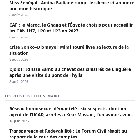
Miss Sénégal : Amina Badiane rompt le silence et annonce
une mue historique
8 août 2026
CAF : le Maroc, le Ghana et l’Égypte choisis pour accueillir
les CAN U17, U20 et U23 en 2027
8 août 2026
Crise Sonko–Diomaye : Mimi Touré livre sa lecture de la
situation
8 août 2026
Djolof : Idrissa Samb au chevet des sinistrés de Linguère
après une visite du pont de Thylla
8 août 2026
LES PLUS LUS CETTE SEMAINE
Réseau homosexuel démantelé : six suspects, dont un
agent de l’UCAD, arrêtés à Keur Massar ; l’un avoue avoir
propagé le VIH depuis 2018
16 juin 2026
Transparence et Redevabilité : Le Forum Civil réagit au
rapport de la cour des comptes