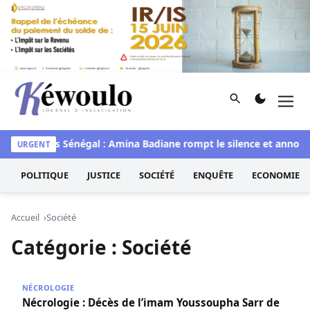
Aller au contenu
Rechercher
Men
Kéwoulo, le premier site d'information et d'investigation d
waye
Miss Sénégal : Amina Badiane rompt le silence et annonce
URGENT
POLITIQUE
JUSTICE
SOCIÉTÉ
ENQUÊTE
ECONOMIE
Accueil
Société
Catégorie :
Société
Nécrologie : Décès de l’imam Youssoupha Sarr de Guédi
NÉCROLOGIE
Nécrologie : Décès de l’imam Youssoupha Sarr de