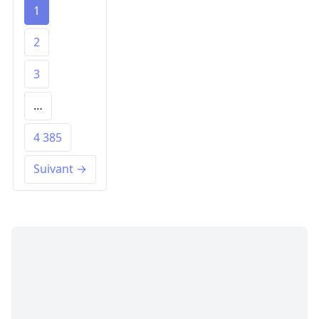
1
2
3
…
4 385
Suivant →