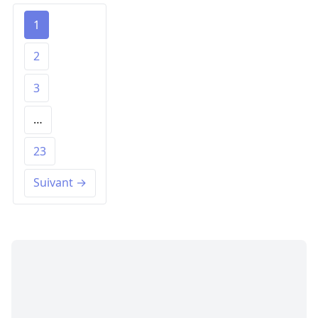
1
2
3
…
23
Suivant →