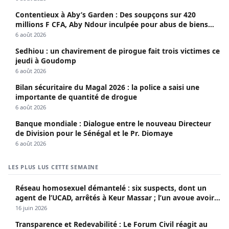
Contentieux à Aby’s Garden : Des soupçons sur 420
millions F CFA, Aby Ndour inculpée pour abus de biens
sociaux
6 août 2026
Sedhiou : un chavirement de pirogue fait trois victimes ce
jeudi à Goudomp
6 août 2026
Bilan sécuritaire du Magal 2026 : la police a saisi une
importante de quantité de drogue
6 août 2026
Banque mondiale : Dialogue entre le nouveau Directeur
de Division pour le Sénégal et le Pr. Diomaye
6 août 2026
LES PLUS LUS CETTE SEMAINE
Réseau homosexuel démantelé : six suspects, dont un
agent de l’UCAD, arrêtés à Keur Massar ; l’un avoue avoir
propagé le VIH depuis 2018
16 juin 2026
Transparence et Redevabilité : Le Forum Civil réagit au