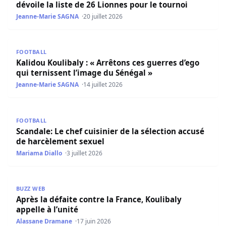
dévoile la liste de 26 Lionnes pour le tournoi
Jeanne-Marie SAGNA
20 juillet 2026
Kalidou Koulibaly : « Arrêtons ces guerres d’ego qui terni
FOOTBALL
Kalidou Koulibaly : « Arrêtons ces guerres d’ego
qui ternissent l’image du Sénégal »
Jeanne-Marie SAGNA
14 juillet 2026
Scandale: Le chef cuisinier de la sélection accusé de har
FOOTBALL
Scandale: Le chef cuisinier de la sélection accusé
de harcèlement sexuel
Mariama Diallo
3 juillet 2026
Après la défaite contre la France, Koulibaly appelle à l’uni
BUZZ WEB
Après la défaite contre la France, Koulibaly
appelle à l’unité
Alassane Dramane
17 juin 2026