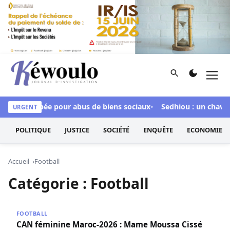
Aller au contenu
Rechercher
Men
Kéwoulo, le premier site d'information et d'investigation d
dour inculpée pour abus de biens sociaux
Sedhiou : un chavirem
URGENT
POLITIQUE
JUSTICE
SOCIÉTÉ
ENQUÊTE
ECONOMIE
Accueil
Football
Catégorie :
Football
CAN féminine Maroc-2026 : Mame Moussa Cissé dévoile la 
FOOTBALL
CAN féminine Maroc-2026 : Mame Moussa Cissé